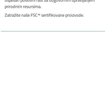
uspešan poslovni rast sa odgovornim upravljanjem
prirodnim resursima.
Zatražite naše FSC™ sertifikovane proizvode.