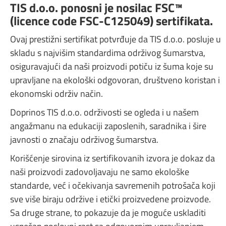
TIS d.o.o. ponosni je nosilac FSC™
(licence code FSC-C125049) sertifikata.
Ovaj prestižni sertifikat potvrđuje da TIS d.o.o. posluje u
skladu s najvišim standardima održivog šumarstva,
osiguravajući da naši proizvodi potiču iz šuma koje su
upravljane na ekološki odgovoran, društveno koristan i
ekonomski održiv način.
Doprinos TIS d.o.o. održivosti se ogleda i u našem
angažmanu na edukaciji zaposlenih, saradnika i šire
javnosti o značaju održivog šumarstva.
Korišćenje sirovina iz sertifikovanih izvora je dokaz da
naši proizvodi zadovoljavaju ne samo ekološke
standarde, već i očekivanja savremenih potrošača koji
sve više biraju održive i etički proizvedene proizvode.
Sa druge strane, to pokazuje da je moguće uskladiti