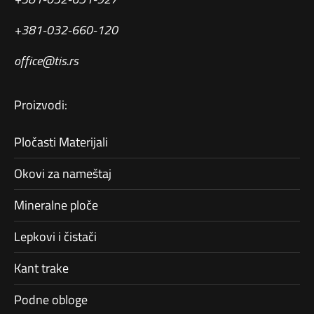
+381-032-660-120
office@tis.rs
Proizvodi:
Pločasti Materijali
Okovi za nameštaj
Mineralne ploče
Lepkovi i čistači
Kant trake
Podne obloge