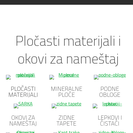
Pločasti materijali i
okovi za nameštaj
PLOČASTI
MINERALNE
PODNE
MATERIJALI
PLOČE
OBLOGE
OKOVI ZA
ZIDNE
LEPKOVI I
NAMEŠTAJ
TAPETE
ČISTAČI