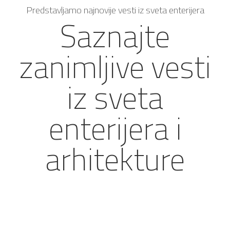
Predstavljamo najnovije vesti iz sveta enterijera
Saznajte
zanimljive vesti
iz sveta
enterijera i
arhitekture
TimberTech Advanced PVC deking –
lepota drveta, bez zahtevnog