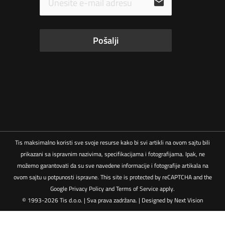
email
Pošalji
Tis maksimalno koristi sve svoje resurse kako bi svi artikli na ovom sajtu bili
prikazani sa ispravnim nazivima, specifikacijama i fotografijama. Ipak, ne
možemo garantovati da su sve navedene informacije i fotografije artikala na
ovom sajtu u potpunosti ispravne. This site is protected by reCAPTCHA and the
Google
Privacy Policy
and
Terms of Service
apply.
© 1993-2026 Tis d.o.o. | Sva prava zadržana. | Designed by
Next Vision