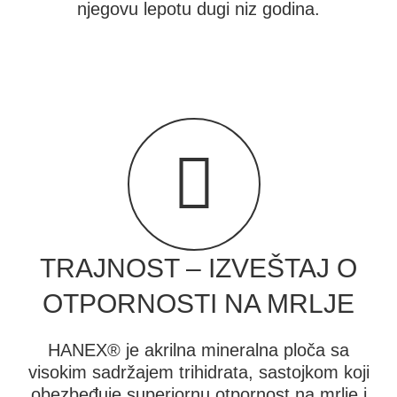
njegovu lepotu dugi niz godina.
TRAJNOST – IZVEŠTAJ O
OTPORNOSTI NA MRLJE
HANEX® je akrilna mineralna ploča sa
visokim sadržajem trihidrata, sastojkom koji
obezbeđuje superiornu otpornost na mrlje i