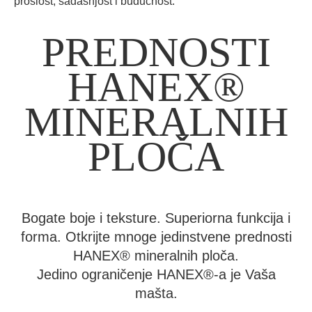
prošlost, sadašnjost i budućnost.
PREDNOSTI
HANEX®
MINERALNIH
PLOČA
Bogate boje i teksture. Superiorna funkcija i
forma. Otkrijte mnoge jedinstvene prednosti
HANEX® mineralnih ploča.
Jedino ograničenje HANEX®-a je Vaša
mašta.