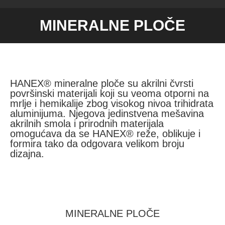
MINERALNE PLOČE
You are here:
HANEX® mineralne ploče su akrilni čvrsti
površinski materijali koji su veoma otporni na
mrlje i hemikalije zbog visokog nivoa trihidrata
aluminijuma. Njegova jedinstvena mešavina
akrilnih smola i prirodnih materijala
omogućava da se HANEX® reže, oblikuje i
formira tako da odgovara velikom broju
dizajna.
MINERALNE PLOČE