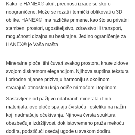
Kako je HANEX® akril, prednosti izrade su skoro
neograničene. Može se rezati i termički oblikovati u 3D
oblike. HANEX® ima različite primene, kao što su privatni
stambeni prostori, ugostiteljstvo, zdravstvo ili transport,
mogućnosti dizajna su beskrajne. Jedino ograničenje za
HANEX® je Vaša mašta
Mineralne ploče, tihi čuvari svakog prostora, krase zidove
svojom diskretnom elegancijom. Njihova suptilna tekstura
i prirodne nijanse prizivaju harmoniju s okolinom,
stvarajući atmosferu koja odiše mirnoćom i toplinom.
Sastavljene od pažljivo odabranih minerala i finih
materijala, ove ploče spajaju čvrstoću i estetiku na način
koji nadmašuje očekivanja. Njihova čvrsta struktura
obezbeđuje izdržljivost, dok istovremeno pruža mekoću
dodira, podstičući osećaj ugode u svakom dodiru.