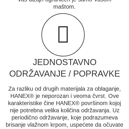
maštom.
JEDNOSTAVNO
ODRŽAVANJE / POPRAVKE
Za razliku od drugih materijala za oblaganje,
HANEX® je neporozan i veoma čvrst. Ove
karakteristike čine HANEX® površinom kojoj
nije potrebna velika količina održavanja. Uz
periodično održavanje, koje podrazumeva
brisanje vlažnom krpom, uspećete da očuvate