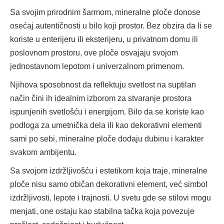
Sa svojim prirodnim šarmom, mineralne ploče donose
osećaj autentičnosti u bilo koji prostor. Bez obzira da li se
koriste u enterijeru ili eksterijeru, u privatnom domu ili
poslovnom prostoru, ove ploče osvajaju svojom
jednostavnom lepotom i univerzalnom primenom.
Njihova sposobnost da reflektuju svetlost na suptilan
način čini ih idealnim izborom za stvaranje prostora
ispunjenih svetlošću i energijom. Bilo da se koriste kao
podloga za umetnička dela ili kao dekorativni elementi
sami po sebi, mineralne ploče dodaju dubinu i karakter
svakom ambijentu.
Sa svojom izdržljivošću i estetikom koja traje, mineralne
ploče nisu samo običan dekorativni element, već simbol
izdržljivosti, lepote i trajnosti. U svetu gde se stilovi mogu
menjati, one ostaju kao stabilna tačka koja povezuje