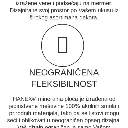
izražene vene i podsećaju na mermer.
Dizajnirajte svoj prostor po Vašem ukusu iz
širokog asortimana dekora.
NEOGRANIČENA
FLEKSIBILNOST
HANEX® mineralna ploča je izrađena od
jedinstvene mešavine 100% akrilnih smola i
prirodnih materijala, tako da se listovi mogu
seći i oblikovati u neograničen opseg dizajna.
Vaš dizajn ograničen je samo Vašom