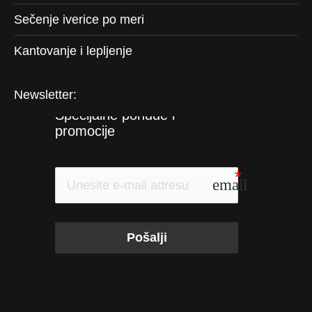
Sečenje iverice po meri
Kantovanje i lepljenje
Newsletter:
Specijalne ponude i 
promocije
email
Pošalji