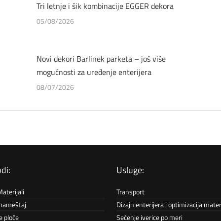
Tri letnje i šik kombinacije EGGER dekora
05/08/2026
Novi dekori Barlinek parketa – još više
mogućnosti za uređenje enterijera
08/07/2026
di:
Usluge:
aterijali
Transport
 nameštaj
Dizajn enterijera i optimizacija mater
e ploče
Sečenje iverice po meri