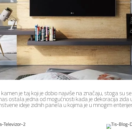
 kamen je taj koji je dobio najviše na značaju, stoga su s
nas ostala jedna od mogućnosti kada je dekoracija zida 
nstvene ideje zidnih panela u kojima je u mnogim enterij