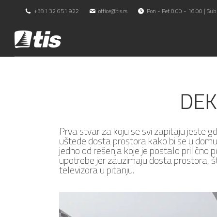
+381 32 651 922
office@tis.rs
Pon - Pet 8:00 - 16:00 | Sub
DEK
Prva stvar za koju se svi zapitaju jeste gde
uštede dosta prostora kako bi se u domu 
jedno od rešenja koje je postalo prilično 
upotrebe jer zauzimaju dosta prostora, š
televizora u pitanju.