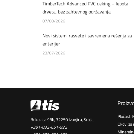
TimberTech Advanced PVC deking – lepota
drveta, bez zahtevnog održavanja
07/08/2026
Novi sistemi rasvete i savremena rešenja za
enterijer
23/07/2026
Proizvo
Pločasti M
Bukovica 98b, 32250 Ivanjica, Srbija
Okovi za
+381-032-651-922
Mineraln