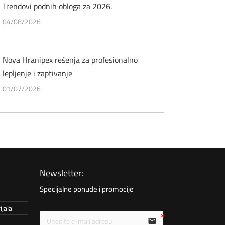
Trendovi podnih obloga za 2026.
04/08/2026
Nova Hranipex rešenja za profesionalno
lepljenje i zaptivanje
01/07/2026
Newsletter:
Specijalne ponude i promocije
ijala
email