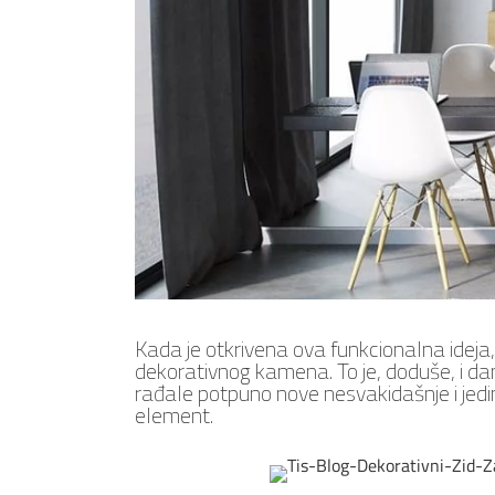
Kada je otkrivena ova funkcionalna ideja,
dekorativnog kamena. To je, doduše, i da
rađale potpuno nove nesvakidašnje i jedi
element.