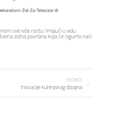
nom sve više rastu. Imajući u vidu
stvena zidna površina koja će sigurno naći
SLEDEĆE
Inovacije kuhinjskog dizajna