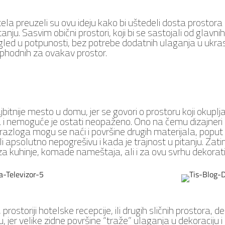
tela preuzeli su ovu ideju kako bi uštedeli dosta prostora 
tanju. Sasvim obični prostori, koji bi se sastojali od gla
gled u potpunosti, bez potrebe dodatnih ulaganja u ukra
ophodnih za ovakav prostor.
bitnije mesto u domu, jer se govori o prostoru koji okuplj
 nemoguće je ostati neopaženo. Ono na čemu dizajneri pot
h razloga mogu se naći i površine drugih materijala, poput 
li apsolutno nepogrešivu i kada je trajnost u pitanju. Zati
 za kuhinje, komade nameštaja, ali i za ovu svrhu dekorat
rostoriji hotelske recepcije, ili drugih sličnih prostora, d
u, jer velike zidne površine “traže” ulaganja u dekoraciju i