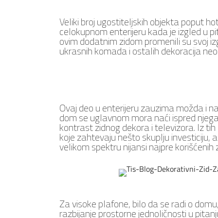
Veliki broj ugostiteljskih objekta poput ho
celokupnom enterijeru kada je izgled u pi
ovim dodatnim zidom promenili su svoj iz
ukrasnih komada i ostalih dekoracija ne
Ovaj deo u enterijeru zauzima možda i naj
dom se uglavnom mora naći ispred njega i
kontrast zidnog dekora i televizora. Iz ti
koje zahtevaju nešto skuplju investiciju, a
velikom spektru nijansi najpre korišćenih
Za visoke plafone, bilo da se radi o domu, p
razbijanje prostorne jednoličnosti u pitanj