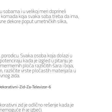
u sobama i u velikoj meri doprineli
vnih komada koja svaka soba treba da ima,
sne dekore poput umetničkih slika,
a porodicu. Svaka osoba koja dolazi u
enciraju kada je izgled u pitanju je
mermernih ploča različitih šara i boja,
m, različite vrste pločastih materijala u
ivnog zida.
ekorativni zid je odlično rešenje kada je
 nemoguće ih je izbeći.