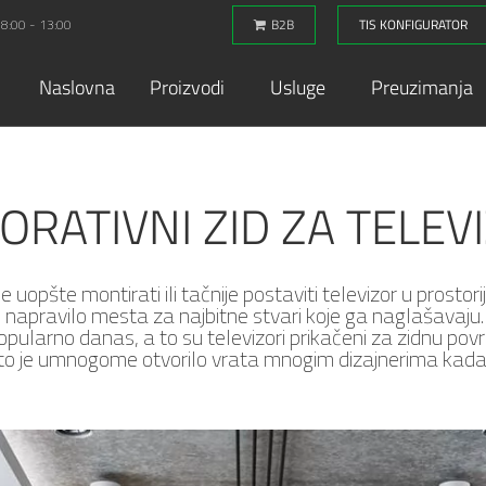
 8:00 - 13:00
B2B
TIS KONFIGURATOR
Naslovna
Proizvodi
Usluge
Preuzimanja
ORATIVNI ZID ZA TELEV
 uopšte montirati ili tačnije postaviti televizor u prostoriji
napravilo mesta za najbitne stvari koje ga naglašavaju. 
popularno danas, a to su televizori prikačeni za zidnu površ
to je umnogome otvorilo vrata mnogim dizajnerima kada su 