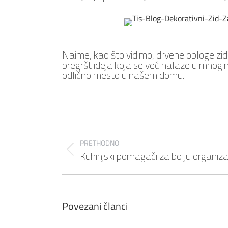
Naime, kao što vidimo, drvene obloge zid
pregršt ideja koja se već nalaze u mnogim
odlično mesto u našem domu.
Post
navigation
PRETHODNO
Kuhinjski pomagači za bolju organiza
Previous
post:
Povezani članci