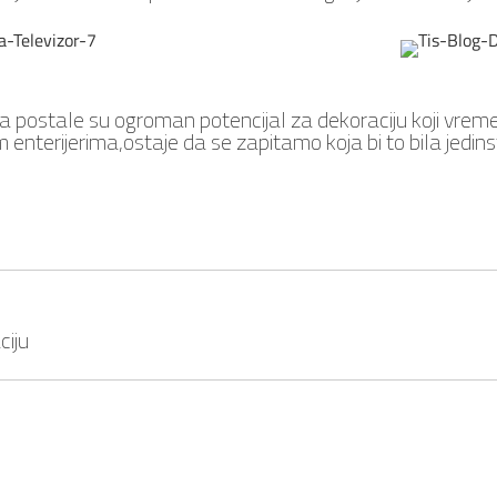
a postale su ogroman potencijal za dekoraciju koji vreme
 enterijerima,ostaje da se zapitamo koja bi to bila jedin
ciju
Next
post: