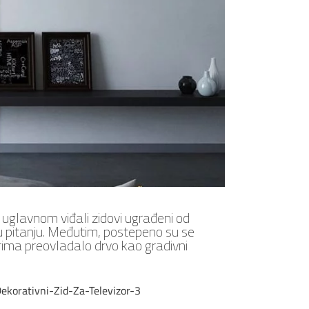
e uglavnom viđali zidovi ugrađeni od
u pitanju. Međutim, postepeno su se
erima preovladalo drvo kao gradivni