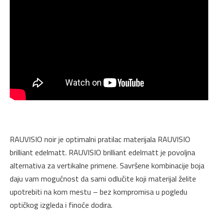
RAUVISIO noir je optimalni pratilac materijala RAUVISIO
brilliant edelmatt. RAUVISIO brilliant edelmatt je povoljna
alternativa za vertikalne primene. Savršene kombinacije boja
daju vam mogućnost da sami odlučite koji materijal želite
upotrebiti na kom mestu – bez kompromisa u pogledu
optičkog izgleda i finoće dodira.