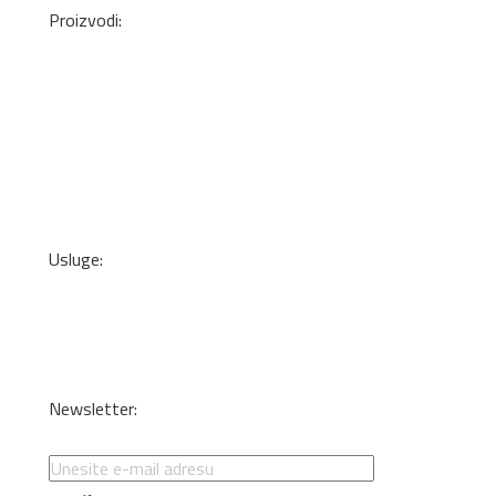
Proizvodi:
Pločasti Materijali
Okovi za nameštaj
Mineralne ploče
Lepkovi i čistači
Kant trake
Podne obloge
Zidne tapete
Usluge:
Transport
Dizajn enterijera i optimizacija materijala
Sečenje iverice po meri
Kantovanje i lepljenje
Newsletter:
Specijalne ponude i promocije