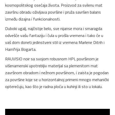
kosmopolitskog osećaja života. Proizvod za svilenu mat
završnu obradu oživljava površine i pruža savršen balans
između dizajna i funkcionalnosti.
Duboki ugalj, najčistije belo, sve nijanse mora i smaragda
odvešće vašu fantaziju i čula u prošla vremena i tako će u
vaš dom doneti jedinstveni stil iz vremena Marlene Ditrih i
Hamfrija Bogarta.
RAUVISIO noir sa svojom robusnom HPL površinom je
višenamenski upotrebljiv materijal sa plemenitom mat
završnom obradom i nežnom površinom, i zaista je pogodan
za površine koje se u horizontalnoj primeni mnogo mehanički
opterećuju, kao što je radna ploča u kuhinji ili sto u lokalu.