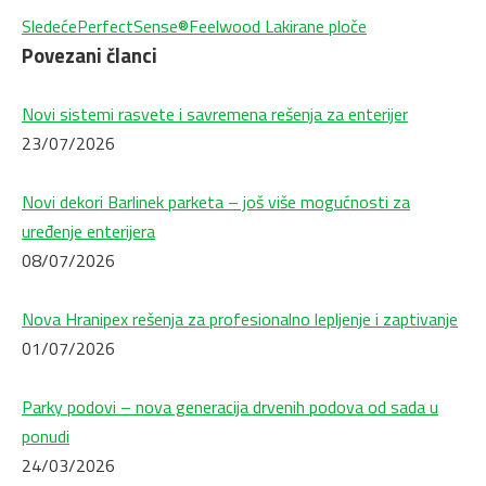
Next
Sledeće
PerfectSense®Feelwood Lakirane ploče
Povezani članci
post:
Novi sistemi rasvete i savremena rešenja za enterijer
23/07/2026
Novi dekori Barlinek parketa – još više mogućnosti za
uređenje enterijera
08/07/2026
Nova Hranipex rešenja za profesionalno lepljenje i zaptivanje
01/07/2026
Parky podovi – nova generacija drvenih podova od sada u
ponudi
24/03/2026