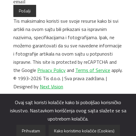
email
Pošalji
Tis maksimalno koristi sve svoje resurse kako bi svi
artikli na ovom sajtu bili prikazani sa ispravnim
nazivima, specifikacijama i fotografijama. Ipak, ne
možemo garantovati da su sve navedene informacije
i fotografije artikala na ovom sajtu u potpunosti
ispravne. This site is protected by reCAPTCHA and
the Google
Privacy Policy
and
Terms of Service
apply.
© 1993-2026 Tis d.o.o. | Sva prava zadržana. |
Designed by
Next Vision
Ovaj sajt koristi kolačiće kako bi poboljšao korisničko
iskustvo. Nastavkom korišćenja ovog sajta slažete se sa
upotrebom kolačića.
Prihvatam
Kako koristimo kolačiće (Cookies)