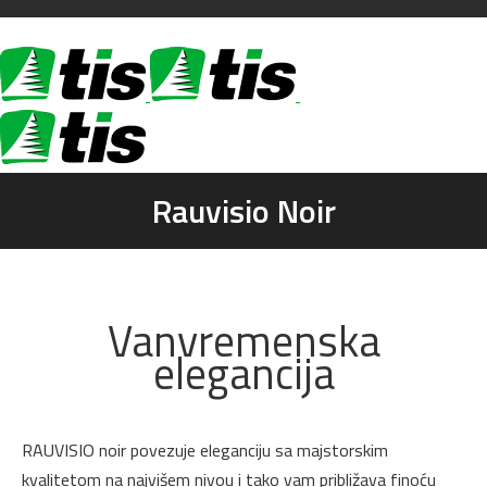
Rauvisio Noir
You are here:
Vanvremenska
elegancija
RAUVISIO noir povezuje eleganciju sa majstorskim
kvalitetom na najvišem nivou i tako vam približava finoću