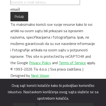
email
Pošalji
Tis maksimalno koristi sve svoje resurse kako bi svi
artikli na ovom sajtu bili prikazani sa ispravnim
nazivima, specifikacijama i fotografijama. Ipak, ne
možemo garantovati da su sve navedene informacije
i fotografije artikala na ovom sajtu u potpunosti
ispravne. This site is protected by reCAPTCHA and
the Google
Privacy Policy
and
Terms of Service
apply.
© 1993-2026 Tis d.o.o. | Sva prava zadržana. |
Designed by
Next Vision
Ovaj sajt koristi kolačiće kako bi poboljšao korisničko
iskustvo. Nastavkom korišćenja ovog sajta slažete se sa
upotrebom kolačića.