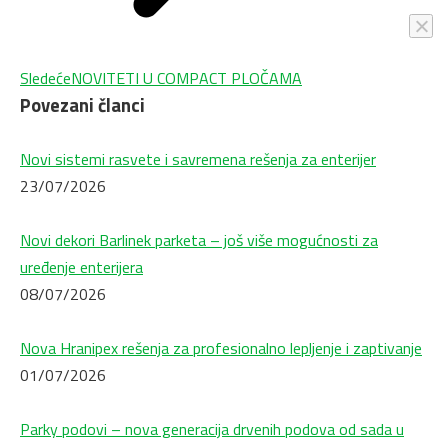
Next
Sledeće
NOVITETI U COMPACT PLOČAMA
Povezani članci
post:
Novi sistemi rasvete i savremena rešenja za enterijer
23/07/2026
Novi dekori Barlinek parketa – još više mogućnosti za
uređenje enterijera
08/07/2026
Nova Hranipex rešenja za profesionalno lepljenje i zaptivanje
01/07/2026
Parky podovi – nova generacija drvenih podova od sada u