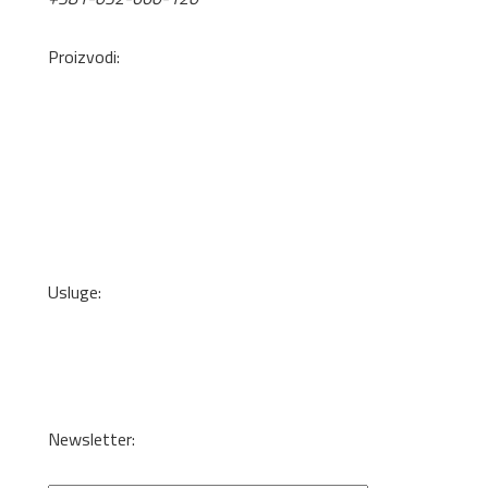
office@tis.rs
Proizvodi:
Pločasti Materijali
Okovi za nameštaj
Mineralne ploče
Lepkovi i čistači
Kant trake
Podne obloge
Zidne tapete
Usluge:
Transport
Dizajn enterijera i optimizacija materijala
Sečenje iverice po meri
Kantovanje i lepljenje
Newsletter:
Specijalne ponude i promocije