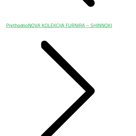
Previous
Prethodno
NOVA KOLEKCIJA FURNIRA – SHINNOKI
post: