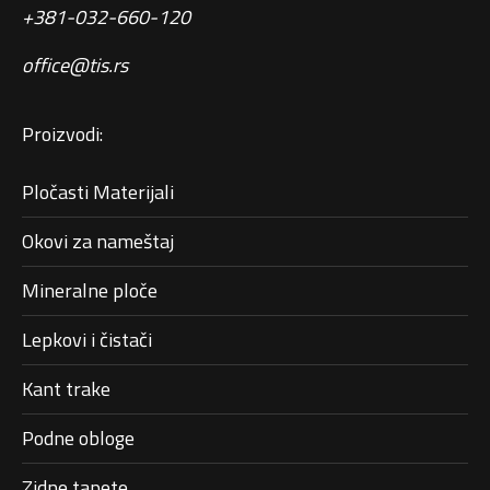
+381-032-660-120
office@tis.rs
Proizvodi:
Pločasti Materijali
Okovi za nameštaj
Mineralne ploče
Lepkovi i čistači
Kant trake
Podne obloge
Zidne tapete