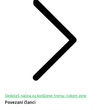
Next
Sledeće
5 načina za korišćenje trema i tokom zime
Povezani članci
post: