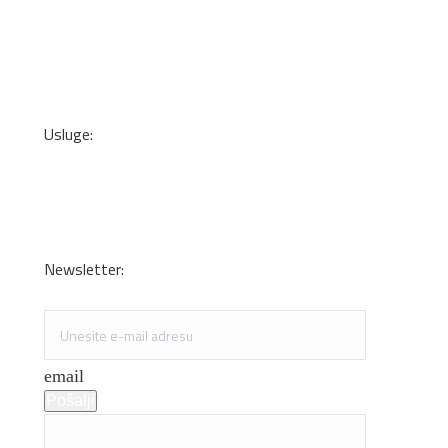
Lepkovi i čistači
Kant trake
Podne obloge
Zidne tapete
Usluge:
Transport
Dizajn enterijera i optimizacija materijala
Sečenje iverice po meri
Kantovanje i lepljenje
Newsletter:
Specijalne ponude i promocije
email
Pošalji