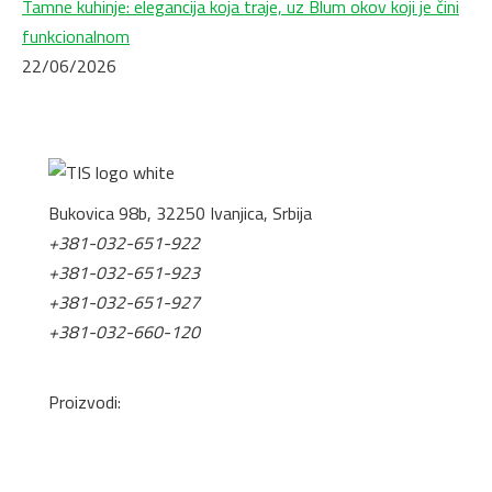
Tamne kuhinje: elegancija koja traje, uz Blum okov koji je čini
funkcionalnom
22/06/2026
Bukovica 98b, 32250 Ivanjica, Srbija
+381-032-651-922
+381-032-651-923
+381-032-651-927
+381-032-660-120
office@tis.rs
Proizvodi:
Pločasti Materijali
Okovi za nameštaj
Mineralne ploče