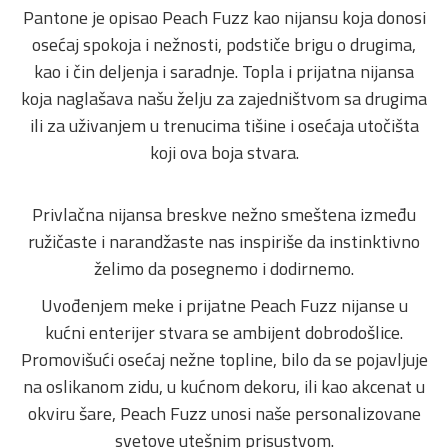
Pantone je opisao Peach Fuzz kao nijansu koja donosi
osećaj spokoja i nežnosti, podstiče brigu o drugima,
kao i čin deljenja i saradnje. Topla i prijatna nijansa
koja naglašava našu želju za zajedništvom sa drugima
ili za uživanjem u trenucima tišine i osećaja utočišta
koji ova boja stvara.
Privlačna nijansa breskve nežno smeštena između
ružičaste i narandžaste nas inspiriše da instinktivno
želimo da posegnemo i dodirnemo.
Uvođenjem meke i prijatne Peach Fuzz nijanse u
kućni enterijer stvara se ambijent dobrodošlice.
Promovišući osećaj nežne topline, bilo da se pojavljuje
na oslikanom zidu, u kućnom dekoru, ili kao akcenat u
okviru šare, Peach Fuzz unosi naše personalizovane
svetove utešnim prisustvom.