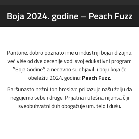
Boja 2024. godine – Peach Fuzz
You are here:
Pantone, dobro poznato ime u industriji boja i dizajna,
već više od dve decenije vodi svoj edukativni program
‘’Boja Godine‘’, a nedavno su objavili i boju koja će
obeležiti 2024. godinu:
Peach Fuzz
.
Baršunasto nežni ton breskve prikazuje našu želju da
negujemo sebe i druge. Prijatna i utešna nijansa čiji
sveobuhvatni duh obogaćuje um, telo i dušu.