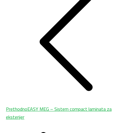
Previous
Prethodno
EASY MEG – Sistem compact laminata za
post:
eksterijer