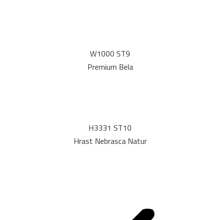
W1000 ST9
Premium Bela
H3331 ST10
Hrast Nebrasca Natur
Post
navigation