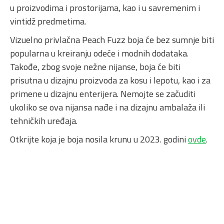
u proizvodima i prostorijama, kao i u savremenim i
vintidž predmetima.
Vizuelno privlačna Peach Fuzz boja će bez sumnje biti
popularna u kreiranju odeće i modnih dodataka.
Takođe, zbog svoje nežne nijanse, boja će biti
prisutna u dizajnu proizvoda za kosu i lepotu, kao i za
primene u dizajnu enterijera. Nemojte se začuditi
ukoliko se ova nijansa nađe i na dizajnu ambalaža ili
tehničkih uređaja.
Otkrijte koja je boja nosila krunu u 2023. godini
ovde
.
Naš predlog kombinacije dekora