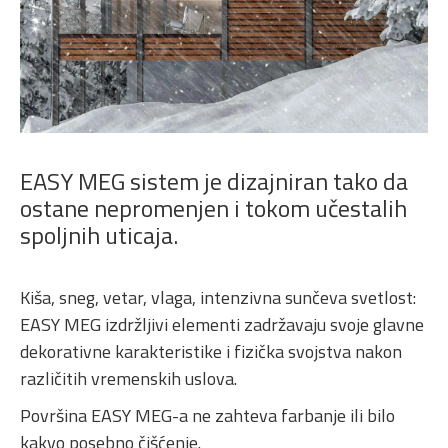
EASY MEG sistem je dizajniran tako da
ostane nepromenjen i tokom učestalih
spoljnih uticaja.
Kiša, sneg, vetar, vlaga, intenzivna sunčeva svetlost:
EASY MEG izdržljivi elementi zadržavaju svoje glavne
dekorativne karakteristike i fizička svojstva nakon
različitih vremenskih uslova.
Površina EASY MEG-a ne zahteva farbanje ili bilo
kakvo posebno čišćenje.