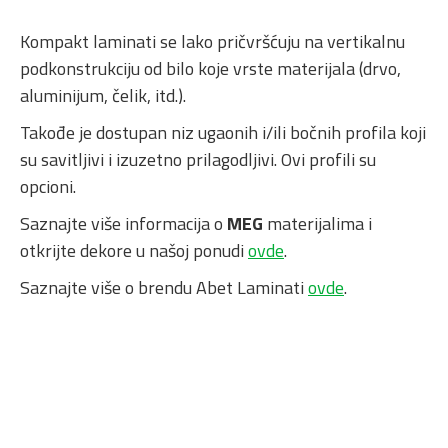
Kompakt laminati se lako pričvršćuju na vertikalnu
podkonstrukciju od bilo koje vrste materijala (drvo,
aluminijum, čelik, itd.).
Takođe je dostupan niz ugaonih i/ili bočnih profila koji
su savitljivi i izuzetno prilagodljivi. Ovi profili su
opcioni.
Saznajte više informacija o
MEG
materijalima i
otkrijte dekore u našoj ponudi
ovde
.
Saznajte više o brendu Abet Laminati
ovde
.