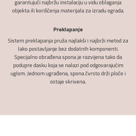
garantujući najbržu instalaciju u vidu oblaganja
objekta ili korišćenja materijala za izradu ograda.
Preklapanje
Sistem preklapanja pruža najlakši i najbrži metod za
lako postavljanje bez dodatnih komponenti.
Specijalno obrađena spona je razvijena tako da
podupre dasku koja se nalazi pod odgovarajućim
uglom. Jednom ugrađena, spona čvrsto drži ploče i
ostaje skrivena.