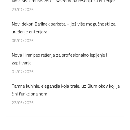
Novi sistemi rasvete i savremena rešenja za enterijer
23/07/2026
Novi dekori Barlinek parketa – još više mogućnosti za
uređenje enterijera
08/07/2026
Nova Hranipex rešenja za profesionalno lepljenje i
zaptivanje
01/07/2026
Tamne kuhinje: elegancija koja traje, uz Blum okov koji je
čini funkcionalnom
22/06/2026