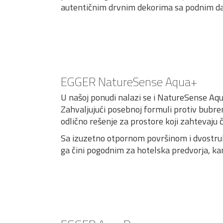
autentičnim drvnim dekorima sa podnim das
EGGER NatureSense Aqua+
U našoj ponudi nalazi se i NatureSense Aqu
Zahvaljujući posebnoj formuli protiv bubre
odlično rešenje za prostore koji zahtevaju če
Sa izuzetno otpornom površinom i dvostru
ga čini pogodnim za hotelska predvorja, kan