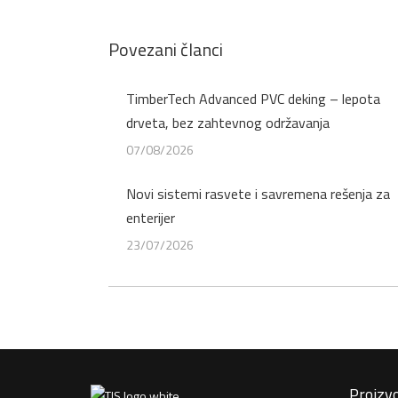
Detaljnije
Povezani članci
TimberTech Advanced PVC deking – lepota
drveta, bez zahtevnog održavanja
07/08/2026
Novi sistemi rasvete i savremena rešenja za
enterijer
23/07/2026
Proizvo