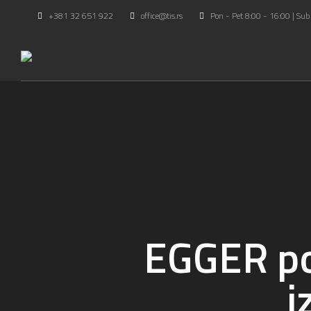
+381 32 651 922
office@tis.rs
Pon - Pet 8:00 - 16:00 | Sub
EGGER po
i