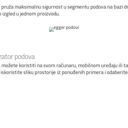
od pruža maksimalnu sigurnost u segmentu podova na bazi d
an izgled u jednom proizvodu.
izator podova
 možete koristiti na svom računaru, mobilnom uređaju ili tab
i iskoristite sliku prostorije iz ponuđenih primera i odaberit
er Basic Podni
Egger Basic Podni
er Pro Podni
Egger Pro Podni
inat EBL034 Hrast
Laminat EBL039 Hr
inat EPL207
Laminat Large EL1
er Pro Podni
Egger Podni Lamina