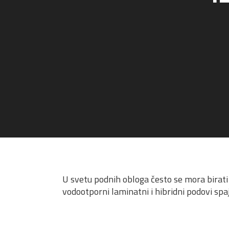
U svetu podnih obloga često se mora birat
vodootporni laminatni i hibridni podovi spa