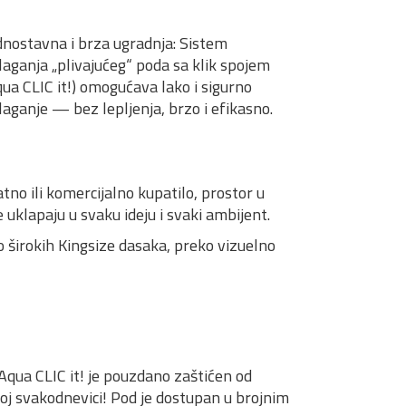
dnostavna i brza ugradnja: Sistem
laganja „plivajućeg“ poda sa klik spojem
qua CLIC it!) omogućava lako i sigurno
laganje — bez lepljenja, brzo i efikasno.
no ili komercijalno kupatilo, prostor u
 uklapaju u svaku ideju i svaki ambijent.
o širokih Kingsize dasaka, preko vizuelno
ua CLIC it! je pouzdano zaštićen od
ojoj svakodnevici! Pod je dostupan u brojnim