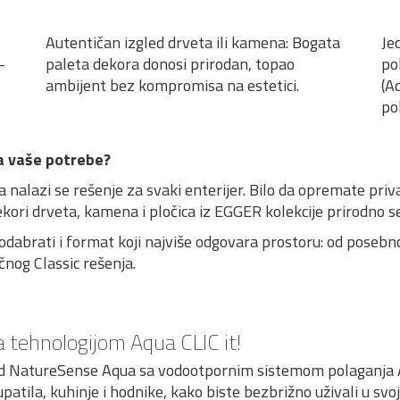
Autentičan izgled drveta ili kamena: Bogata
Je
—
paleta dekora donosi prirodan, topao
po
ambijent bez kompromisa na estetici.
(A
po
va vaše potrebe?
lazi se rešenje za svaki enterijer. Bilo da opremate privat
kori drveta, kamena i pločica iz EGGER kolekcije prirodno se
 odabrati i format koji najviše odgovara prostoru: od posebn
čnog Classic rešenja.
tehnologijom Aqua CLIC it!
 NatureSense Aqua sa vodootpornim sistemom polaganja Aq
patila, kuhinje i hodnike, kako biste bezbrižno uživali u sv