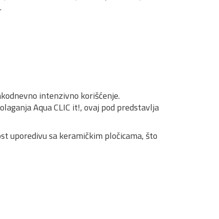
.
vakodnevno intenzivno korišćenje.
laganja Aqua CLIC it!, ovaj pod predstavlja
t uporedivu sa keramičkim pločicama, što