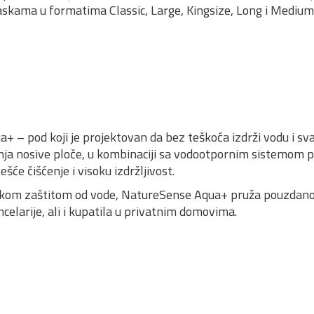
kama u formatima Classic, Large, Kingsize, Long i Medium
a+ – pod koji je projektovan da bez teškoća izdrži vodu i s
nja nosive ploče, u kombinaciji sa vodootpornim sistemom po
šće čišćenje i visoku izdržljivost.
kom zaštitom od vode, NatureSense Aqua+ pruža pouzdanos
celarije, ali i kupatila u privatnim domovima.