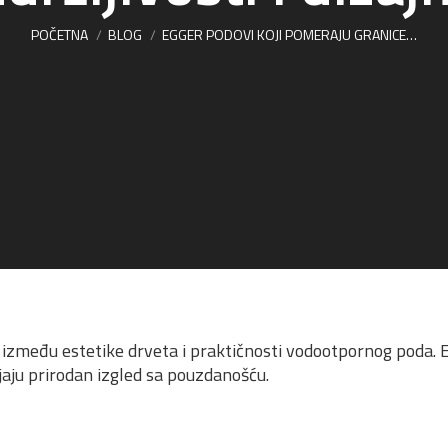
POČETNA
BLOG
EGGER PODOVI KOJI POMERAJU GRANICE…
i između estetike drveta i praktičnosti vodootpornog poda.
jaju prirodan izgled sa pouzdanošću.