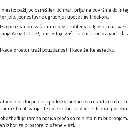
sto: pažljivo osmišljen od mat, prijatne površine do integ
erijala, jednostavne ugradnje i upečatljivih dekora.
 sa pouzdanom zaštitom i bez problema odgovara na sve i
ja Aqua CLIC it!, pod ostaje zaštićen od prodora vode do 2
kada prostor traži pouzdanost, i kada želite estetiku.
ivni hibridni pod koji podiže standarde i u estetici i u fun
kom stilu ili varijante koje imitiraju pločice donose posebnu
oju obezbeđuje tamna nosiva ploča sa minimalnim bubrenjem
an izbor za prostore izložene vlazi.