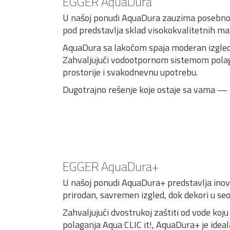
EGGER AquaDura
U našoj ponudi AquaDura zauzima posebno me
pod predstavlja sklad visokokvalitetnih mat
AquaDura sa lakoćom spaja moderan izgled
Zahvaljujući vodootpornom sistemom polagan
prostorije i svakodnevnu upotrebu.
Dugotrajno rešenje koje ostaje sa vama — i 
EGGER AquaDura+
U našoj ponudi AquaDura+ predstavlja inovat
prirodan, savremen izgled, dok dekori u seos
Zahvaljujući dvostrukoj zaštiti od vode k
polaganja Aqua CLIC it!, AquaDura+ je ideal