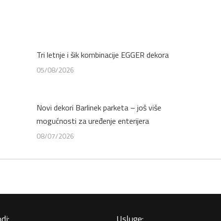
Detaljnije
Tri letnje i šik kombinacije EGGER dekora
05/08/2026
Novi dekori Barlinek parketa – još više
mogućnosti za uređenje enterijera
08/07/2026
di:
Usluge: