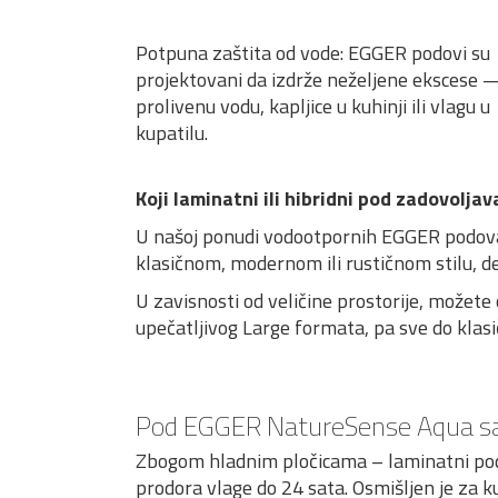
Potpuna zaštita od vode: EGGER podovi su
projektovani da izdrže neželjene ekscese 
prolivenu vodu, kapljice u kuhinji ili vlagu u
kupatilu.
Koji laminatni ili hibridni pod zadovolja
U našoj ponudi vodootpornih EGGER podova na
klasičnom, modernom ili rustičnom stilu, de
U zavisnosti od veličine prostorije, možete
upečatljivog Large formata, pa sve do klasi
Pod EGGER NatureSense Aqua sa 
Zbogom hladnim pločicama – laminatni pod
prodora vlage do 24 sata. Osmišljen je za ku