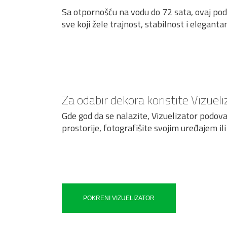
Sa otpornošću na vodu do 72 sata, ovaj p
sve koji žele trajnost, stabilnost i elegant
Za odabir dekora koristite Vizuel
Gde god da se nalazite, Vizuelizator podova
prostorije, fotografišite svojim uređajem il
POKRENI VIZUELIZATOR
Egger Pro Podni
Egg
Egger Pro Podni
Egg
Laminat EPL183 Hrast
Lam
Laminat EPL166 Svetlo
Lam
Egger Pro Podni
Egg