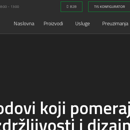
 8:00 - 13:00
B2B
TIS KONFIGURATOR
Naslovna
Proizvodi
Usluge
Preuzimanja
dovi koji pomeraj
zdržljivosti i dizaj
You are here: