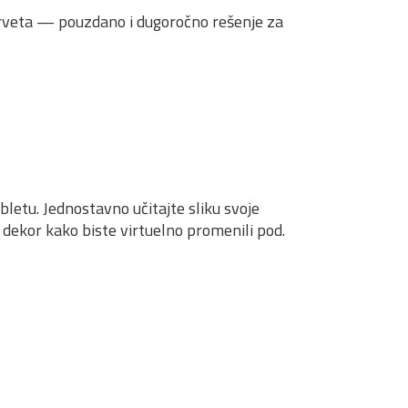
rveta — pouzdano i dugoročno rešenje za
letu. Jednostavno učitajte sliku svoje
e dekor kako biste virtuelno promenili pod.
Egger Basic Podni
Egger Pro Podni
ast
Laminat EBL020 Belfort
007
Laminat Large EL1009
t
Egger Podni Laminat