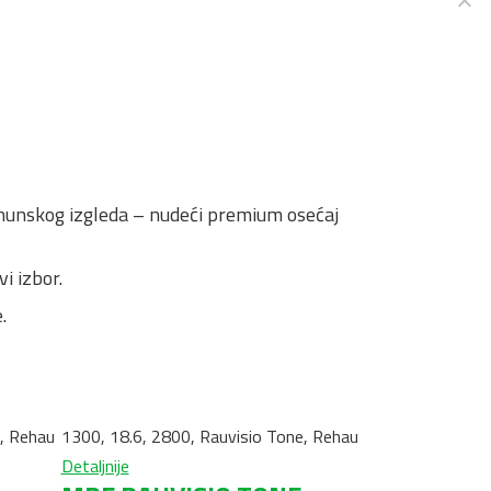
vrhunskog izgleda – nudeći premium osećaj
i izbor.
.
,
Rehau
1300
,
18.6
,
2800
,
Rauvisio Tone
,
Rehau
Detaljnije