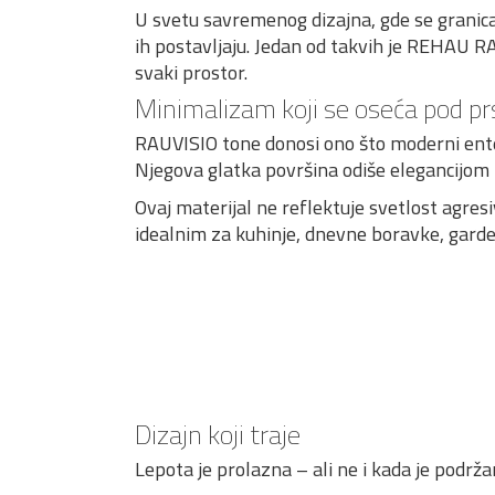
U svetu savremenog dizajna, gde se granica 
ih postavljaju. Jedan od takvih je REHAU RA
svaki prostor.
Minimalizam koji se oseća pod p
RAUVISIO tone donosi ono što moderni enteri
Njegova glatka površina odiše elegancijom i
Ovaj materijal ne reflektuje svetlost agresi
idealnim za kuhinje, dnevne boravke, garde
Dizajn koji traje
Lepota je prolazna – ali ne i kada je podrž