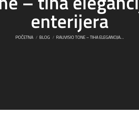
ne – tiha eleganc
enterijera
You are here:
POČETNA
BLOG
RAUVISIO TONE – TIHA ELEGANCIJA…