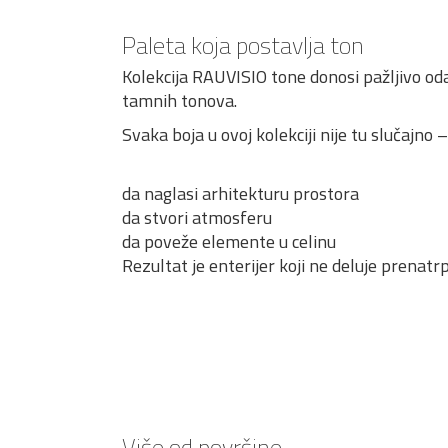
Paleta koja postavlja ton
Kolekcija RAUVISIO tone donosi pažljivo od
tamnih tonova.
Svaka boja u ovoj kolekciji nije tu slučajno 
da naglasi arhitekturu prostora
da stvori atmosferu
da poveže elemente u celinu
Rezultat je enterijer koji ne deluje prenatr
Više od površine