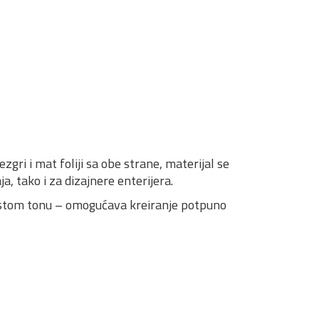
gri i mat foliji sa obe strane, materijal se
, tako i za dizajnere enterijera.
istom tonu – omogućava kreiranje potpuno