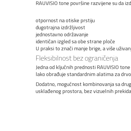
RAUVISIO tone površine razvijene su da i
otpornost na otiske prstiju
dugotrajna izdržljivost
jednostavno održavanje
identičan izgled sa obe strane ploče
U praksi to znači manje brige, a više uživan
Fleksibilnost bez ograničenja
Jedna od ključnih prednosti RAUVISIO tone ko
lako obrađuje standardnim alatima za drvo,
Dodatno, mogućnost kombinovanja sa drugi
usklađenog prostora, bez vizuelnih prekida