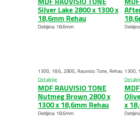
MDF RAUVISIO TONE
MDF
Silver Lake 2800 x 1300 x
Afte
18,6mm Rehau
18,
Debljina: 18.6mm
Debljin
1300
,
18.6
,
2800
,
Rauvisio Tone
,
Rehau
1300
,
Detaljnije
Detaljni
MDF RAUVISIO TONE
MDF
Nutmeg Brown 2800 x
Oliv
1300 x 18,6mm Rehau
x 18
Debljina: 18.6mm
Debljin