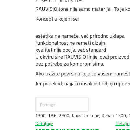
RAUVISIO tone nije samo materijal. To je k
Koncept u kojem se:
estetika ne nameće, već prirodno uklapa
funkcionalnost ne remeti dizajn
kvalitet nije opcija, već standard
U okviru šire RAUVISIO linije, ovaj proizv
bez potrebe za kompromisima.
Ako tražite površinu koja će Vašem nameštaj
Jer ponekad, najjači utisak ostavljaju uprav
1300
,
18.6
,
2800
,
Rauvisio Tone
,
Rehau
1300
,
Detaljnije
Detaljni