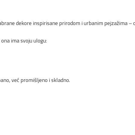
abrane dekore inspirisane prirodom i urbanim pejzažima – od
– ona ima svoju ulogu:
pano, već promišljeno i skladno.