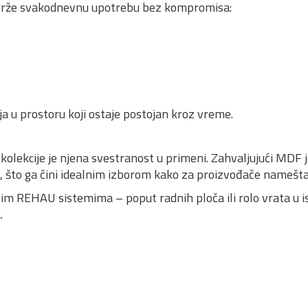
zdrže svakodnevnu upotrebu bez kompromisa:
ja u prostoru koji ostaje postojan kroz vreme.
lekcije je njena svestranost u primeni. Zahvaljujući MDF jez
 što ga čini idealnim izborom kako za proizvođače nameštaja
m REHAU sistemima – poput radnih ploča ili rolo vrata u 
.