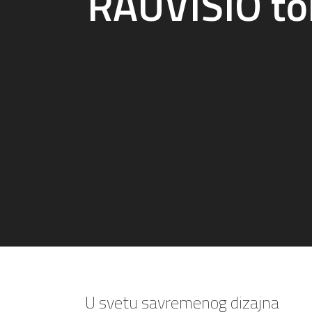
RAUVISIO to
U svetu savremenog dizajna