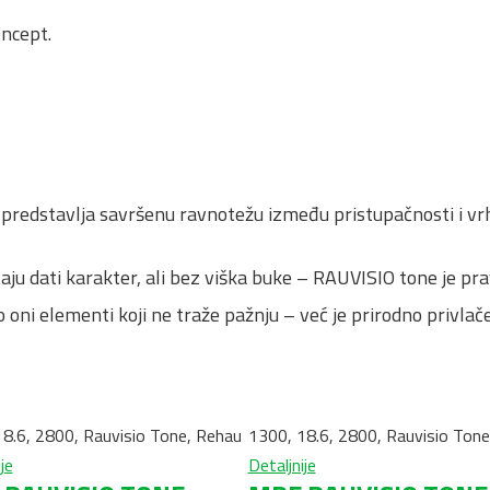
oncept.
od predstavlja savršenu ravnotežu između pristupačnosti i 
u dati karakter, ali bez viška buke – RAUVISIO tone je prav
o oni elementi koji ne traže pažnju – već je prirodno privlače
18.6
,
2800
,
Rauvisio Tone
,
Rehau
1300
,
18.6
,
2800
,
Rauvisio Tone
je
Detaljnije