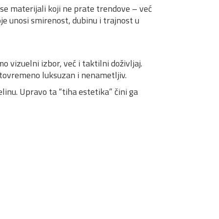
se materijali koji ne prate trendove – već
je unosi smirenost, dubinu i trajnost u
izuelni izbor, već i taktilni doživljaj.
istovremeno luksuzan i nenametljiv.
linu. Upravo ta “tiha estetika” čini ga