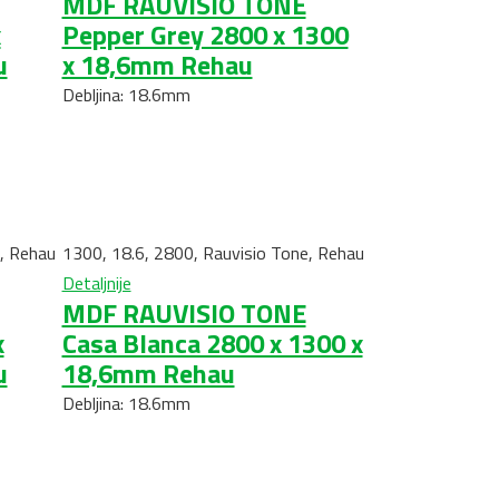
MDF RAUVISIO TONE
x
Pepper Grey 2800 x 1300
u
x 18,6mm Rehau
Debljina: 18.6mm
,
Rehau
1300
,
18.6
,
2800
,
Rauvisio Tone
,
Rehau
Detaljnije
MDF RAUVISIO TONE
x
Casa Blanca 2800 x 1300 x
u
18,6mm Rehau
Debljina: 18.6mm