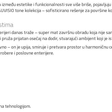
između estetike i funkcionalnosti sve više briše, pojavljuju 
UVISIO tone kolekcija – sofisticirano rešenje za površine ko
rstima
jeri danas traže – super mat završnu obradu koja nije samo v
 pruža prijatan osećaj na dodir, stvarajući ambijent koji je 
vno – on je upija, smiruje i pretvara prostor u harmoničnu ce
robere i poslovne enterijere.
ana tehnologijom.