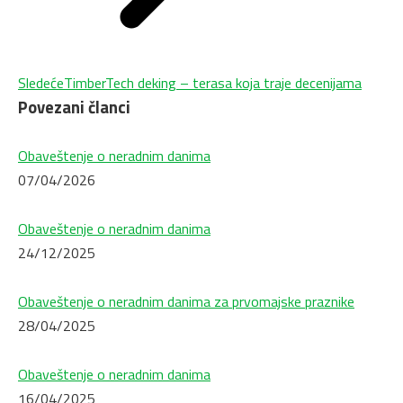
Next
Sledeće
TimberTech deking – terasa koja traje decenijama
Povezani članci
post:
Obaveštenje o neradnim danima
07/04/2026
Obaveštenje o neradnim danima
24/12/2025
Obaveštenje o neradnim danima za prvomajske praznike
28/04/2025
Obaveštenje o neradnim danima
16/04/2025