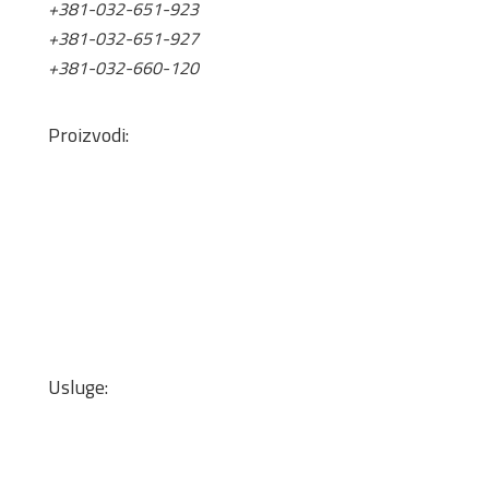
+381-032-651-923
+381-032-651-927
+381-032-660-120
office@tis.rs
Proizvodi:
Pločasti Materijali
Okovi za nameštaj
Mineralne ploče
Lepkovi i čistači
Kant trake
Podne obloge
Zidne tapete
Usluge:
Transport
Dizajn enterijera i optimizacija materijala