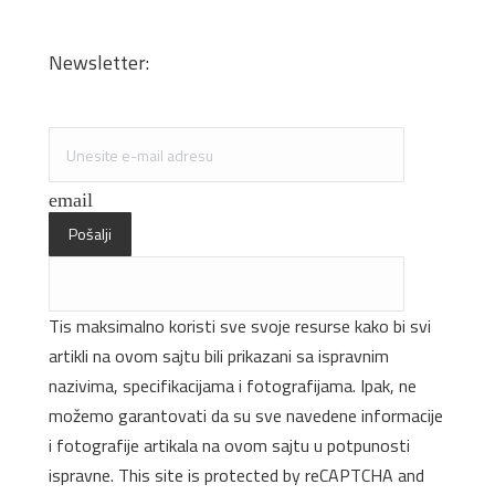
Sečenje iverice po meri
Kantovanje i lepljenje
Newsletter:
Specijalne ponude i promocije
email
Pošalji
Tis maksimalno koristi sve svoje resurse kako bi svi
artikli na ovom sajtu bili prikazani sa ispravnim
nazivima, specifikacijama i fotografijama. Ipak, ne
možemo garantovati da su sve navedene informacije
i fotografije artikala na ovom sajtu u potpunosti
ispravne. This site is protected by reCAPTCHA and