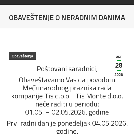
OBAVEŠTENJE O NERADNIM DANIMA
You are here:
Obaveštenja
apr
28
Poštovani saradnici,
2026
Obaveštavamo Vas da povodom
Međunarodnog praznika rada
kompanije Tis d.o.o. i Tis Monte d.o.o.
neće raditi u periodu:
01.05. – 02.05.2026. godine
Prvi radni dan je ponedeljak 04.05.2026.
godine.