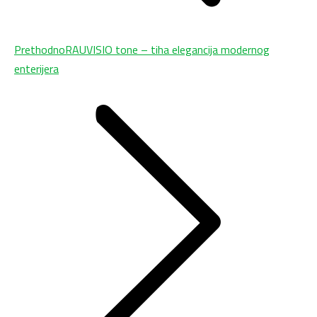
Previous
Prethodno
RAUVISIO tone – tiha elegancija modernog
post:
enterijera