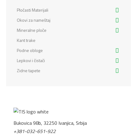
Pločasti Materijali
Okovi za nameštaj
Mineralne ploče
Kant trake
Podne obloge
Lepkovi i čistači
Zidne tapete
Bukovica 98b, 32250 Ivanjica, Srbija
+381-032-651-922