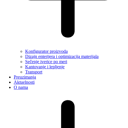
Konfigurator proizvoda
Dizajn enterijera i optimizacija materijala
Sečenje iverice po meri
Kantovanje i lepljenje
Transport
Preuzimanja
Aktuelnosti
O nama