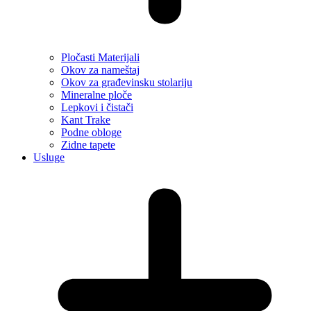
Pločasti Materijali
Okov za nameštaj
Okov za građevinsku stolariju
Mineralne ploče
Lepkovi i čistači
Kant Trake
Podne obloge
Zidne tapete
Usluge