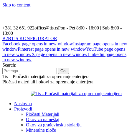
Skip to content
+381 32 651 922
office@tis.rs
Pon - Pet 8:00 - 16:00 | Sub 8:00 -
13:00
B2B
TIS KONFIGURATOR
Facebook page opens in new window
Instagram page opens in new
window
Pinterest page opens in new window
YouTube page opens
in new window
X page opens in new window
Linkedin page opens
in new window
Search:
Tis – Pločasti materijali za opremanje enterijera
Pločasti materijali i okovi za opremanje enterijera
Naslovna
Proizvodi
Pločasti Materijali
Okov za nameštaj
Okov za građevinsku stolariju
Mineralne ploče