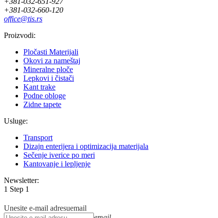
+381-032-651-927
+381-032-660-120
office@tis.rs
Proizvodi:
Pločasti Materijali
Okovi za nameštaj
Mineralne ploče
Lepkovi i čistači
Kant trake
Podne obloge
Zidne tapete
Usluge:
Transport
Dizajn enterijera i optimizacija materijala
Sečenje iverice po meri
Kantovanje i lepljenje
Newsletter:
1
Step 1
Specijalne ponude i promocije
Unesite e-mail adresu
email
email