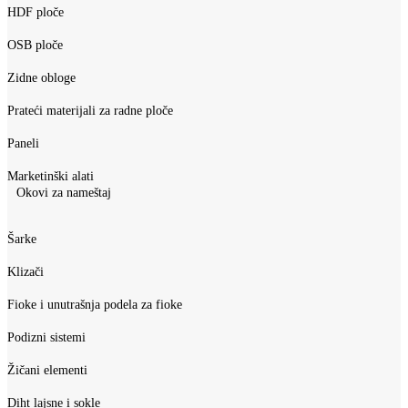
HDF ploče
OSB ploče
Zidne obloge
Prateći materijali za radne ploče
Paneli
Marketinški alati
Okovi za nameštaj
Šarke
Klizači
Fioke i unutrašnja podela za fioke
Podizni sistemi
Žičani elementi
Diht lajsne i sokle