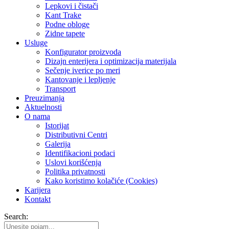
Lepkovi i čistači
Kant Trake
Podne obloge
Zidne tapete
Usluge
Konfigurator proizvoda
Dizajn enterijera i optimizacija materijala
Sečenje iverice po meri
Kantovanje i lepljenje
Transport
Preuzimanja
Aktuelnosti
O nama
Istorijat
Distributivni Centri
Galerija
Identifikacioni podaci
Uslovi korišćenja
Politika privatnosti
Kako koristimo kolačiće (Cookies)
Karijera
Kontakt
Search: