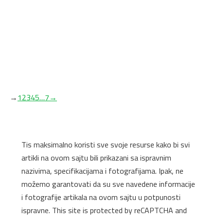
Univer S120 Pembroke/Maloja FSC 2800 x 2070 x
18 mm Cleaf
Debljina: 18mm
→
1
2
3
4
5
…
7
→
Tis maksimalno koristi sve svoje resurse kako bi svi
artikli na ovom sajtu bili prikazani sa ispravnim
nazivima, specifikacijama i fotografijama. Ipak, ne
možemo garantovati da su sve navedene informacije
i fotografije artikala na ovom sajtu u potpunosti
ispravne. This site is protected by reCAPTCHA and