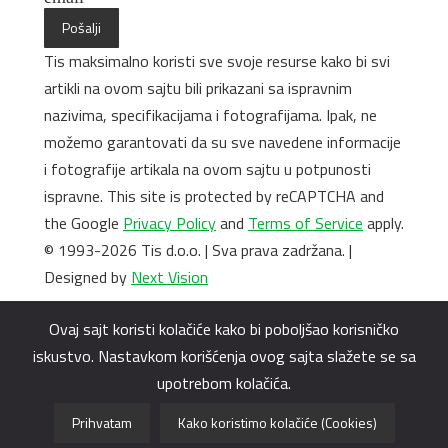
Pošalji
Tis maksimalno koristi sve svoje resurse kako bi svi
artikli na ovom sajtu bili prikazani sa ispravnim
nazivima, specifikacijama i fotografijama. Ipak, ne
možemo garantovati da su sve navedene informacije
i fotografije artikala na ovom sajtu u potpunosti
ispravne. This site is protected by reCAPTCHA and
the Google
Privacy Policy
and
Terms of Service
apply.
© 1993-2026 Tis d.o.o. | Sva prava zadržana. |
Designed by
Next Vision
Ovaj sajt koristi kolačiće kako bi poboljšao korisničko
iskustvo. Nastavkom korišćenja ovog sajta slažete se sa
upotrebom kolačića.
Prihvatam
Kako koristimo kolačiće (Cookies)