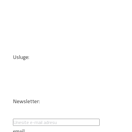
Pločasti Materijali
Okovi za nameštaj
Mineralne ploče
Lepkovi i čistači
Kant trake
Podne obloge
Zidne tapete
Usluge:
Transport
Dizajn enterijera i optimizacija materijala
Sečenje iverice po meri
Kantovanje i lepljenje
Newsletter:
Specijalne ponude i promocije
email