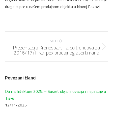
drage kupce u našem prodajnom objektu u Novoj Pazovi.
Post
navigation
SLEDEĆE
Prezentacija Kronospan, Falco trendova za
Next
2016/17 i Hranipex prodajnog asortimana
post:
Povezani članci
Dani arhitekture 2025. – Susret ideja, inovacija i inspiracije u
Tis-u
12/11/2025