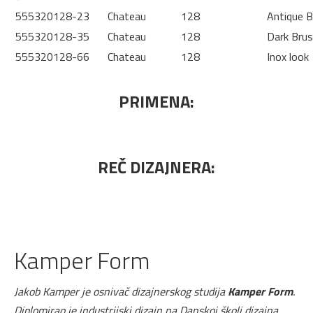
555320128-23
Chateau
128
Antique 
555320128-35
Chateau
128
Dark Brus
555320128-66
Chateau
128
Inox look
PRIMENA:
REČ DIZAJNERA:
Kamper Form
Jakob Kamper je osnivač dizajnerskog studija
Kamper Form
.
Diplomirao je industrijski dizajn na Danskoj školi dizajna