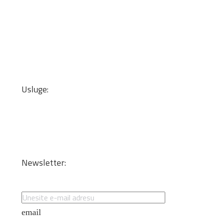
Okovi za nameštaj
Mineralne ploče
Lepkovi i čistači
Kant trake
Podne obloge
Zidne tapete
Usluge:
Transport
Dizajn enterijera i optimizacija materijala
Sečenje iverice po meri
Kantovanje i lepljenje
Newsletter:
Specijalne ponude i promocije
email