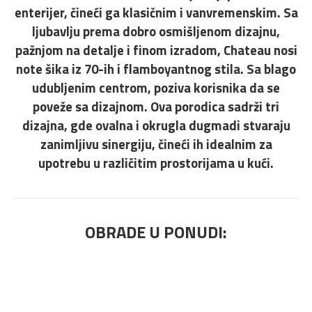
enterijer, čineći ga klasičnim i vanvremenskim. Sa
ljubavlju prema dobro osmišljenom dizajnu,
pažnjom na detalje i finom izradom, Chateau nosi
note šika iz 70-ih i flamboyantnog stila. Sa blago
udubljenim centrom, poziva korisnika da se
poveže sa dizajnom. Ova porodica sadrži tri
dizajna, gde ovalna i okrugla dugmadi stvaraju
zanimljivu sinergiju, čineći ih idealnim za
upotrebu u različitim prostorijama u kući.
OBRADE U PONUDI: