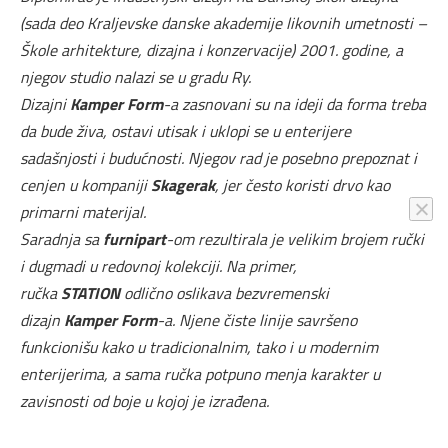
(sada deo Kraljevske danske akademije likovnih umetnosti –
Škole arhitekture, dizajna i konzervacije) 2001. godine, a
njegov studio nalazi se u gradu Ry.
Dizajni
Kamper Form
-a zasnovani su na ideji da forma treba
da bude živa, ostavi utisak i uklopi se u enterijere
sadašnjosti i budućnosti. Njegov rad je posebno prepoznat i
cenjen u kompaniji
Skagerak
, jer često koristi drvo kao
primarni materijal.
Saradnja sa
furnipart
-om rezultirala je velikim brojem ručki
i dugmadi u redovnoj kolekciji. Na primer,
ručka
STATION
odlično oslikava bezvremenski
dizajn
Kamper Form
-a. Njene čiste linije savršeno
funkcionišu kako u tradicionalnim, tako i u modernim
enterijerima, a sama ručka potpuno menja karakter u
zavisnosti od boje u kojoj je izrađena.