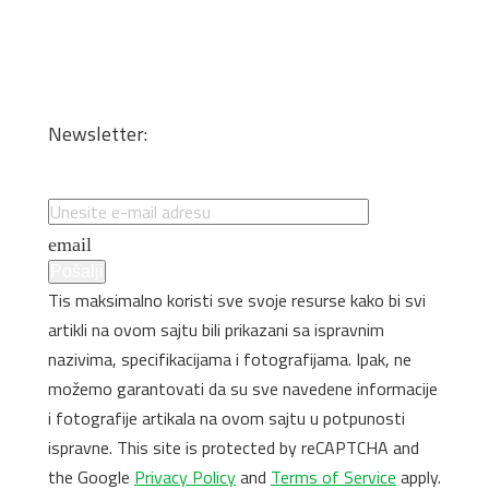
Transport
Dizajn enterijera i optimizacija materijala
Sečenje iverice po meri
Kantovanje i lepljenje
Newsletter:
Specijalne ponude i promocije
email
Pošalji
Tis maksimalno koristi sve svoje resurse kako bi svi
artikli na ovom sajtu bili prikazani sa ispravnim
nazivima, specifikacijama i fotografijama. Ipak, ne
možemo garantovati da su sve navedene informacije
i fotografije artikala na ovom sajtu u potpunosti
ispravne. This site is protected by reCAPTCHA and
the Google
Privacy Policy
and
Terms of Service
apply.