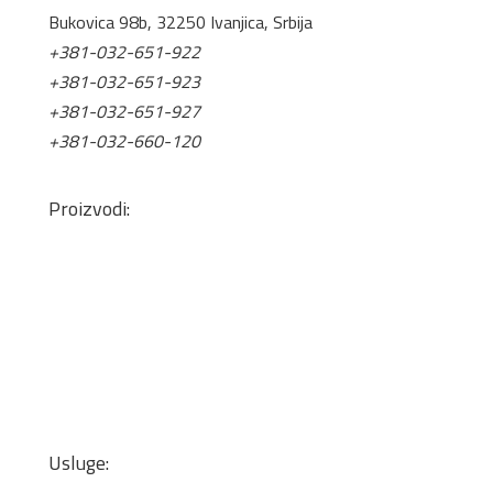
Bukovica 98b, 32250 Ivanjica, Srbija
+381-032-651-922
+381-032-651-923
+381-032-651-927
+381-032-660-120
office@tis.rs
Proizvodi:
Pločasti Materijali
Okovi za nameštaj
Mineralne ploče
Lepkovi i čistači
Kant trake
Podne obloge
Zidne tapete
Usluge: