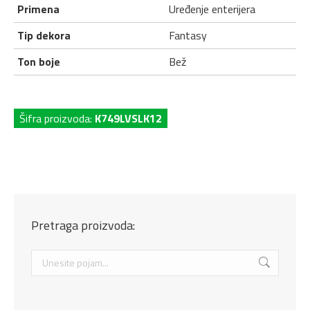
Primena
Uređenje enterijera
Tip dekora
Fantasy
Ton boje
Bež
Šifra proizvoda:
K749LVSLK12
Pretraga proizvoda:
Search: