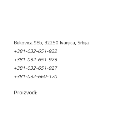
Bukovica 98b, 32250 Ivanjica, Srbija
+381-032-651-922
+381-032-651-923
+381-032-651-927
+381-032-660-120
office@tis.rs
Proizvodi:
Pločasti Materijali
Okovi za nameštaj
Mineralne ploče
Lepkovi i čistači