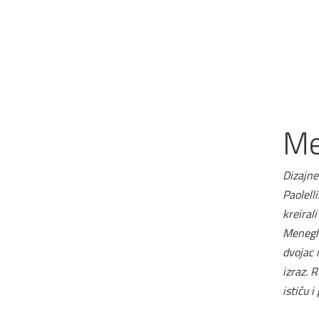
Me
Dizajne
Paolell
kreiral
Meneghe
dvojac 
izraz. 
ističu i