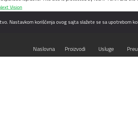
Next Vision
kustvo. Nastavkom korišćenja ovog sajta slažete se sa upotrebom kol
Naslovna
Proizvodi
Usluge
Preu