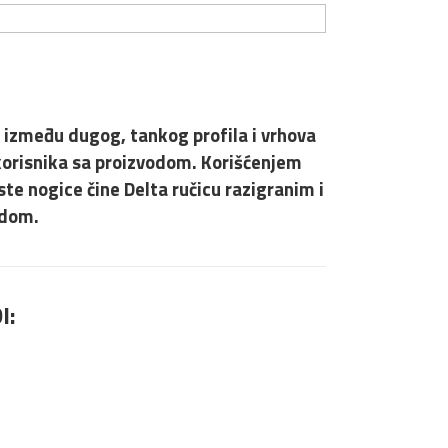
a između dugog, tankog profila i vrhova
 korisnika sa proizvodom. Korišćenjem
te nogice čine Delta ručicu razigranim i
 dom.
I: