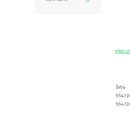
PREUZ
Šifra
55472
55472