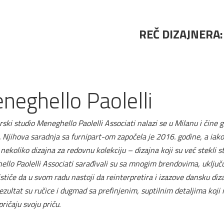
REČ DIZAJNERA:
neghello Paolelli
rski studio Meneghello Paolelli Associati nalazi se u Milanu i čin
i. Njihova saradnja sa furnipart-om započela je 2016. godine, a iak
i nekoliko dizajna za redovnu kolekciju – dizajna koji su već stekli s
llo Paolelli Associati sarađivali su sa mnogim brendovima, uključuj
ističe da u svom radu nastoji da reinterpretira i izazove dansku diza
Rezultat su ručice i dugmad sa prefinjenim, suptilnim detaljima koji
 pričaju svoju priču.