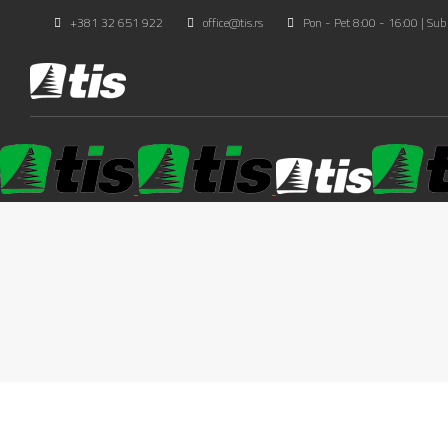
+381 32 651 922
office@tis.rs
Pon - Pet 8:00 - 16:00 | Sub