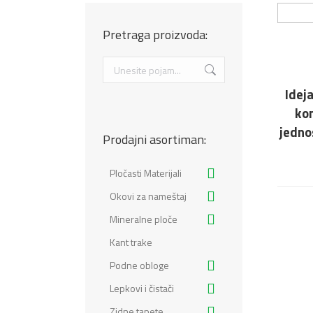
Pretraga proizvoda:
Search:
Idej
kon
jedno
Prodajni asortiman:
Pločasti Materijali
Okovi za nameštaj
Mineralne ploče
Kant trake
Podne obloge
Lepkovi i čistači
Zidne tapete