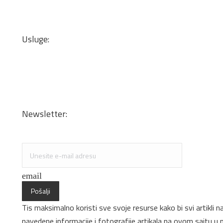
Kant trake
Podne obloge
Zidne tapete
Usluge:
Transport
Dizajn enterijera i optimizacija materijala
Sečenje iverice po meri
Kantovanje i lepljenje
Newsletter:
Specijalne ponude i promocije
email
Pošalji
Tis maksimalno koristi sve svoje resurse kako bi svi artikli 
navedene informacije i fotografije artikala na ovom sajtu 