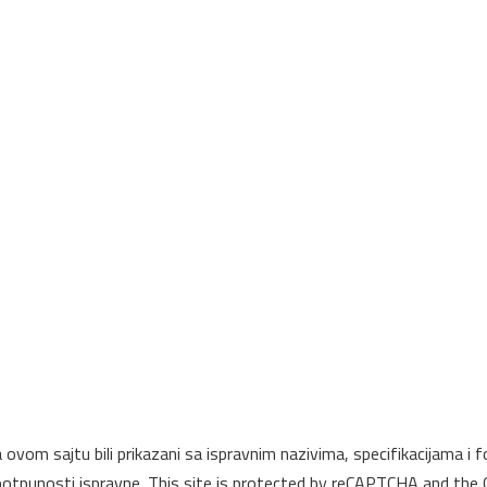
na ovom sajtu bili prikazani sa ispravnim nazivima, specifikacijama
u potpunosti ispravne. This site is protected by reCAPTCHA and the