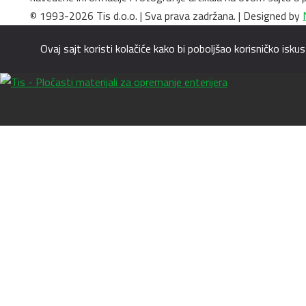
© 1993-2026 Tis d.o.o. | Sva prava zadržana. | Designed by
Ovaj sajt koristi kolačiće kako bi poboljšao korisničko is