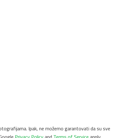
 i fotografijama. Ipak, ne možemo garantovati da su sve
 Google
Privacy Policy
and
Terms of Service
apply.