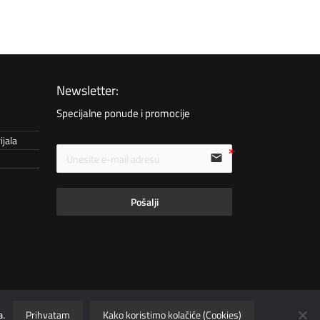
Newsletter:
Specijalne ponude i promocije
ijala
email
Pošalji
emo garantovati da su sve
© 1993-2026 Tis d.o.o. | Sva prava
Prihvatam
Kako koristimo kolačiće (Cookies)
a.