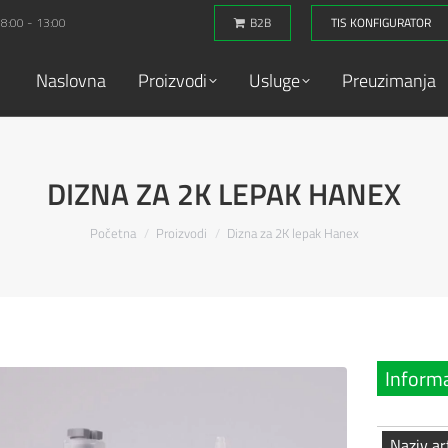
 8:00 - 13:00
B2B
TIS KONFIGURATOR
Naslovna
Proizvodi
Usluge
Preuzimanja
DIZNA ZA 2K LEPAK HANEX
You are here:
Početna
Proizvodi
Dizna za 2K lepak Hanex
Informa
Naziv ar