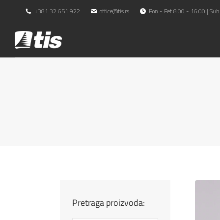
+381 32 651 922
office@tis.rs
Pon - Pet 8:00 - 16:00 | Sub
Pretraga proizvoda: