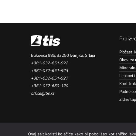
Proizvo
Pločasti M
Bukovica 98b, 32250 Ivanjica, Srbija
Okovi za
+381-032-651-922
Mineraln
+381-032-651-923
Lepkovi i 
+381-032-651-927
Kant tra
+381-032-660-120
Podne ob
office@tis.rs
Zidne ta
Tis maksimalno koristi sve svoje resurse kako bi svi artikli na ovom 
Ovaj sajt koristi kolačiće kako bi poboljšao korisničko i