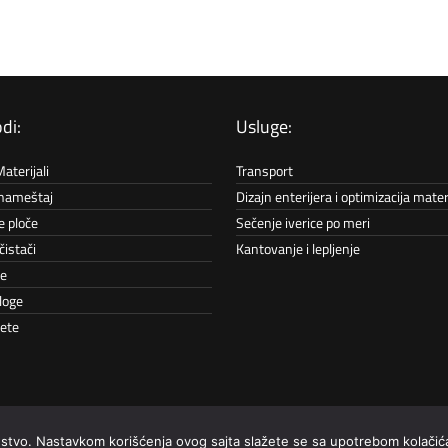
di:
Usluge:
aterijali
Transport
 nameštaj
Dizajn enterijera i optimizacija mater
e ploče
Sečenje iverice po meri
čistači
Kantovanje i lepljenje
ke
loge
pete
sajtu bili prikazani sa ispravnim nazivima, specifikacijama i fotografijama. Ipak, ne mož
skustvo. Nastavkom korišćenja ovog sajta slažete se sa upotrebom kolačić