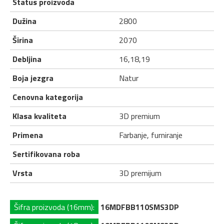
Status proizvoda
Dužina
2800
Širina
2070
Debljina
16,18,19
Boja jezgra
Natur
Cenovna kategorija
Klasa kvaliteta
3D premium
Primena
Farbanje, furniranje
Sertifikovana roba
Vrsta
3D premijum
Šifra proizvoda (16mm):
16MDFBB110SMS3DP