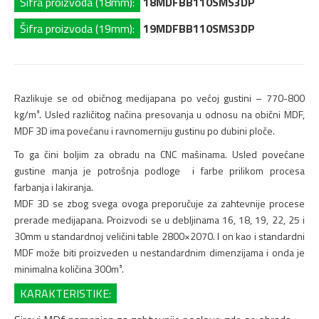
Šifra proizvoda (18mm):
18MDFBB110SMS3DP
Šifra proizvoda (19mm):
19MDFBB110SMS3DP
Razlikuje se od običnog medijapana po većoj gustini – 770-800
kg/m³. Usled različitog načina presovanja u odnosu na obični MDF,
MDF 3D ima povećanu i ravnomerniju gustinu po dubini ploče.
To ga čini boljim za obradu na CNC mašinama. Usled povećane
gustine manja je potrošnja podloge i farbe prilikom procesa
farbanja i lakiranja.
MDF 3D se zbog svega ovoga preporučuje za zahtevnije procese
prerade medijapana. Proizvodi se u debljinama 16, 18, 19, 22, 25 i
30mm u standardnoj veličini table 2800×2070. I on kao i standardni
MDF može biti proizveden u nestandardnim dimenzijama i onda je
minimalna količina 300m³.
KARAKTERISTIKE: