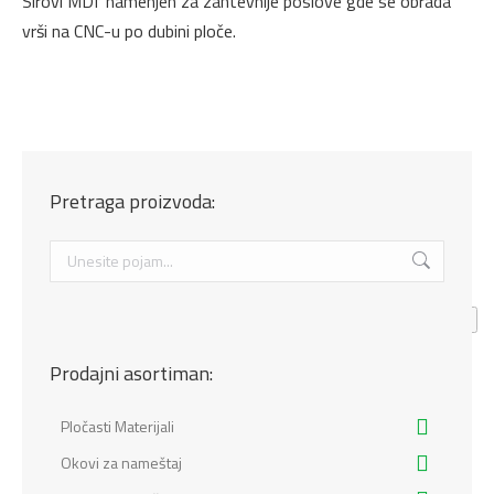
Sirovi MDf namenjen za zahtevnije poslove gde se obrada
vrši na CNC-u po dubini ploče.
Pretraga proizvoda:
Search:
Prodajni asortiman:
Pločasti Materijali
Okovi za nameštaj