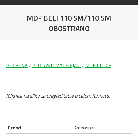
MDF BELI 110 SM/110 SM
OBOSTRANO
You are here:
POČETNA
/
PLOČASTI MATERIJALI
/
MDF PLOČE
Kliknite na sliku za pregled table u celom formatu.
Brend
Kronospan