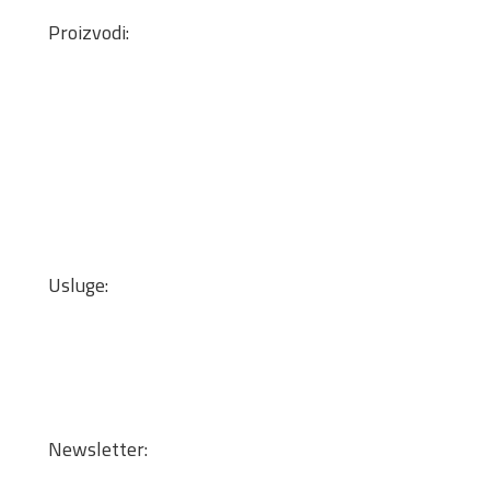
Proizvodi:
Pločasti Materijali
Okovi za nameštaj
Mineralne ploče
Lepkovi i čistači
Kant trake
Podne obloge
Zidne tapete
Usluge:
Transport
Dizajn enterijera i optimizacija materijala
Sečenje iverice po meri
Kantovanje i lepljenje
Newsletter: