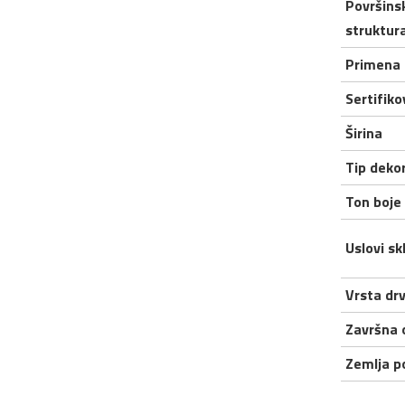
Površins
struktur
Primena
Sertifik
Širina
Tip deko
Ton boje
Uslovi sk
Vrsta dr
Završna 
Zemlja p