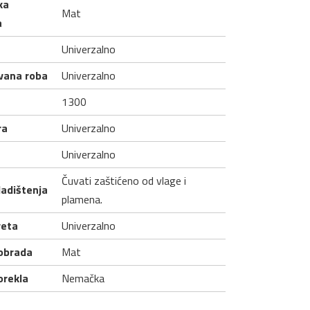
ka
Mat
a
Univerzalno
ovana roba
Univerzalno
1300
ra
Univerzalno
Univerzalno
Čuvati zaštićeno od vlage i
ladištenja
plamena.
veta
Univerzalno
obrada
Mat
orekla
Nemačka