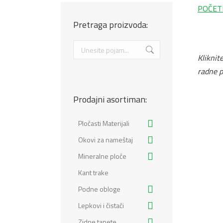
POČET
Pretraga proizvoda:
Search:
Kliknite
radne p
Prodajni asortiman:
Pločasti Materijali
Okovi za nameštaj
Mineralne ploče
Kant trake
Podne obloge
Lepkovi i čistači
Zidne tapete