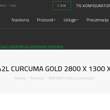
TIS KONFIGURATO
 8:00 - 13:00
B2B
Naslovna
Proizvodi
Usluge
Preuzimanja
42L CURCUMA GOLD 2800 X 1300 
You are here:
Početna
Proizvodi
NOIR MATT 2742L Curcuma Gold…