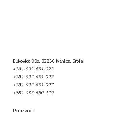
Bukovica 98b, 32250 Ivanjica, Srbija
+381-032-651-922
+381-032-651-923
+381-032-651-927
+381-032-660-120
office@tis.rs
Proizvodi:
Pločasti Materijali