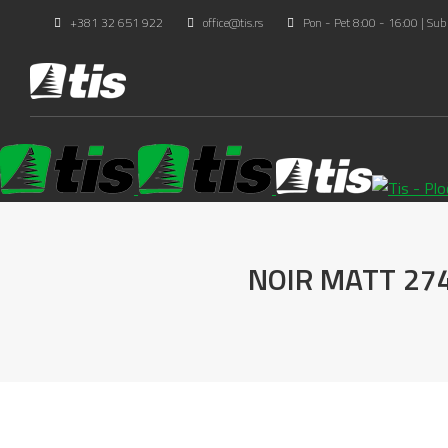
+381 32 651 922
office@tis.rs
Pon - Pet 8:00 - 16:00 | Sub
NOIR MATT 27