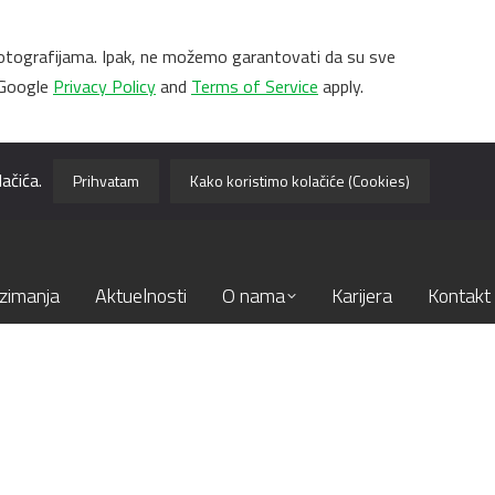
 i fotografijama. Ipak, ne možemo garantovati da su sve
 Google
Privacy Policy
and
Terms of Service
apply.
ačića.
Prihvatam
Kako koristimo kolačiće (Cookies)
zimanja
Aktuelnosti
O nama
Karijera
Kontakt