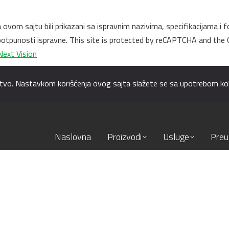
na ovom sajtu bili prikazani sa ispravnim nazivima, specifikacijama
u potpunosti ispravne. This site is protected by reCAPTCHA and the
Next Vision
kustvo. Nastavkom korišćenja ovog sajta slažete se sa upotrebom kol
Naslovna
Proizvodi
Usluge
Preu