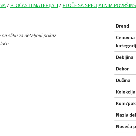
NA
/
PLOČASTI MATERIJALI
/
PLOČE SA SPECIJALNIM POVRŠIN
Brend
 na sliku za detaljniji prikaz
Cenovna
loče.
kategori
Debljina
Dekor
Dužina
Kolekcija
Kom/pak
Naziv de
Noseća p