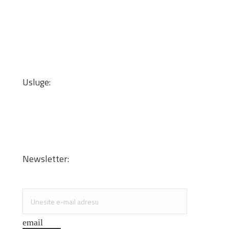
Okovi za nameštaj
Mineralne ploče
Lepkovi i čistači
Kant trake
Podne obloge
Zidne tapete
Usluge:
Transport
Dizajn enterijera i optimizacija materijala
Sečenje iverice po meri
Kantovanje i lepljenje
Newsletter:
Specijalne ponude i promocije
email