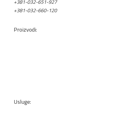
+381-032-651-927
+381-032-660-120
office@tis.rs
Proizvodi:
Pločasti Materijali
Okovi za nameštaj
Mineralne ploče
Lepkovi i čistači
Kant trake
Podne obloge
Zidne tapete
Usluge:
Transport
Dizajn enterijera i optimizacija materijala
Sečenje iverice po meri