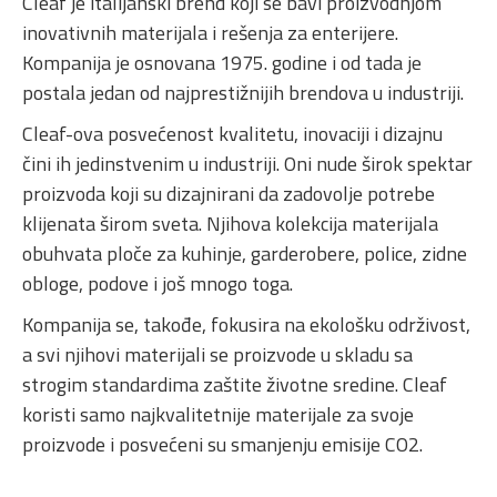
Cleaf je italijanski brend koji se bavi proizvodnjom
inovativnih materijala i rešenja za enterijere.
Kompanija je osnovana 1975. godine i od tada je
postala jedan od najprestižnijih brendova u industriji.
Cleaf-ova posvećenost kvalitetu, inovaciji i dizajnu
čini ih jedinstvenim u industriji. Oni nude širok spektar
proizvoda koji su dizajnirani da zadovolje potrebe
klijenata širom sveta. Njihova kolekcija materijala
obuhvata ploče za kuhinje, garderobere, police, zidne
obloge, podove i još mnogo toga.
Kompanija se, takođe, fokusira na ekološku održivost,
a svi njihovi materijali se proizvode u skladu sa
strogim standardima zaštite životne sredine. Cleaf
koristi samo najkvalitetnije materijale za svoje
proizvode i posvećeni su smanjenju emisije CO2.