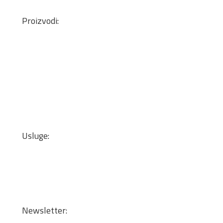
office@tis.rs
Proizvodi:
Pločasti Materijali
Okovi za nameštaj
Mineralne ploče
Lepkovi i čistači
Kant trake
Podne obloge
Zidne tapete
Usluge:
Transport
Dizajn enterijera i optimizacija materijala
Sečenje iverice po meri
Kantovanje i lepljenje
Newsletter: