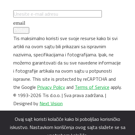
Specijalne ponude i promocije
email
Pošalji
Tis maksimalno koristi sve svoje resurse kako bi svi
artikli na ovom sajtu bili prikazani sa ispravnim
nazivima, specifikacijama i fotografijama. Ipak, ne
možemo garantovati da su sve navedene informacije
i fotografije artikala na ovom sajtu u potpunosti
ispravne. This site is protected by reCAPTCHA and
the Google
Privacy Policy
and
Terms of Service
apply.
© 1993-2026 Tis d.o.o. | Sva prava zadržana. |
Designed by
Next Vision
Ovaj sajt koristi kolačiće kako bi poboljšao korisničko
iskustvo. Nastavkom korišćenja ovog sajta slažete se sa