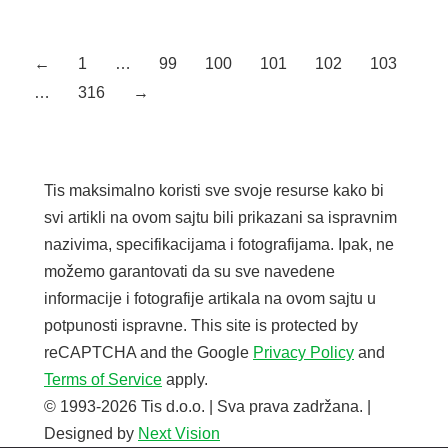
Naziv artikla Šifra CM MIKROFIBER KRPA ZA INOX 5
KOM 097062
←
1
…
99
100
101
102
103
…
316
→
Tis maksimalno koristi sve svoje resurse kako bi
svi artikli na ovom sajtu bili prikazani sa ispravnim
nazivima, specifikacijama i fotografijama. Ipak, ne
možemo garantovati da su sve navedene
informacije i fotografije artikala na ovom sajtu u
potpunosti ispravne. This site is protected by
reCAPTCHA and the Google
Privacy Policy
and
Terms of Service
apply.
© 1993-2026 Tis d.o.o. | Sva prava zadržana. |
Designed by
Next Vision