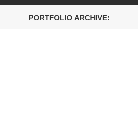
PORTFOLIO ARCHIVE:
You are here:
K104 SL Tamni Mesečev Kamen
Debljina: 38mm
K093 SL Sivi Kraljevski Mermer
Debljina: 38mm
Radna ploča – Pietra braon mermer sjaj
Šifra artikla: K025 SQ
Radna ploča – Venato sjaj