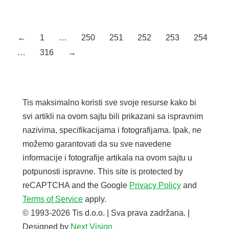
K003 FP Kraft Hrast Zlatni
Debljina: 38mm
←
1
…
250
251
252
253
254
…
316
→
Tis maksimalno koristi sve svoje resurse kako bi
svi artikli na ovom sajtu bili prikazani sa ispravnim
nazivima, specifikacijama i fotografijama. Ipak, ne
možemo garantovati da su sve navedene
informacije i fotografije artikala na ovom sajtu u
potpunosti ispravne. This site is protected by
reCAPTCHA and the Google
Privacy Policy
and
Terms of Service
apply.
© 1993-2026 Tis d.o.o. | Sva prava zadržana. |
Designed by
Next Vision