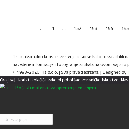
←
1
…
152
153
154
155
Tis maksimalno koristi sve svoje resurse kako bi svi artikli 
navedene informacije i fotografije artikala na ovom sajtu 
© 1993-2026 Tis d.o.o. | Sva prava zadržana. | Designed by
Ovaj sajt koristi kolačiće kako bi poboljšao korisničko iskustvo. N
Search: