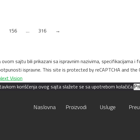
AL01 SRQ/6055 Aluminijum
Debljina: 18.7mm
156
…
316
→
na ovom sajtu bili prikazani sa ispravnim nazivima, specifikacijama
u potpunosti ispravne. This site is protected by reCAPTCHA and the
Next Vision
astavkom korišćenja ovog sajta slažete se sa upotrebom kolačića.
Pr
Naslovna
Proizvodi
Usluge
Preu