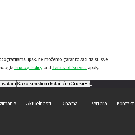
 i fotografijama. Ipak, ne možemo garantovati da su sve
 Google
Privacy Policy
and
Terms of Service
apply.
ihvatam
Kako koristimo kolačiće (Cookies)
zimanja
Aktuelnosti
O nama
Karijera
Kontakt