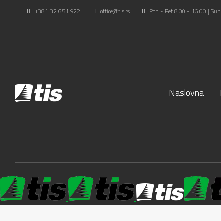
+381 32 651 922
office@tis.rs
Pon - Pet 8:00 - 16:00 | Sub
Naslovna