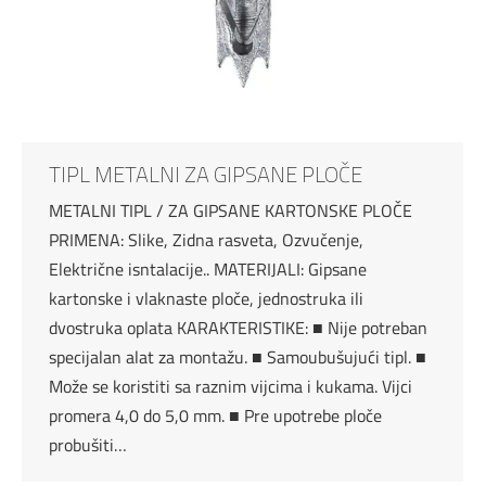
TIPL METALNI ZA GIPSANE PLOČE
METALNI TIPL / ZA GIPSANE KARTONSKE PLOČE
PRIMENA: Slike, Zidna rasveta, Ozvučenje,
Električne isntalacije.. MATERIJALI: Gipsane
kartonske i vlaknaste ploče, jednostruka ili
dvostruka oplata KARAKTERISTIKE: ■ Nije potreban
specijalan alat za montažu. ■ Samoubušujući tipl. ■
Može se koristiti sa raznim vijcima i kukama. Vijci
promera 4,0 do 5,0 mm. ■ Pre upotrebe ploče
probušiti…