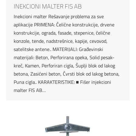
INEKCIONI MALTER FIS AB
Inekcioni malter Rešavanje problema za sve
aplikacije PRIMENA: Čelične konstrukcije, drvene
konstrukcije, ograda, fasade, stepenice, čelične
konzole, tende, nadstrešnice, kapije, cevovod,
satelitske antene.. MATERIJALI: Građevinski
materijali: Beton, Perforirana opeka, Solid pesak-
kreč, Kamen, Perforiran cigla, Šuplji blok od lakog
betona, Zasićeni beton, Čvrsti blok od lakog betona,
Puna cigla.. KARAKTERISTIKE: ■ Fišer injekcioni
malter FIS AB…