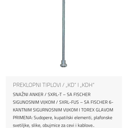
PREKLOPNI TIPLOVI / „KD“ I „KDH“
SNAŽNI ANKER / SXRL-T – SA FISCHER
SIGUNOSNIM VIJKOM / SXRL-FUS – SA FISCHER 6-
KANTNIM SIGURNOSNIM VIJKOM I TOREX GLAVOM
PRIMENA: Sudopere, kupatilski elementi, plafonske
svetiljke, slike, obujmice za cevi i kablove..