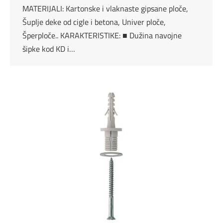
MATERIJALI: Kartonske i vlaknaste gipsane ploče,
Šuplje deke od cigle i betona, Univer ploče,
Šperploče.. KARAKTERISTIKE: ■ Dužina navojne
šipke kod KD i…