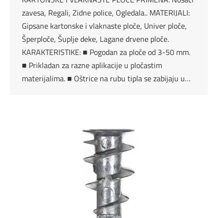
zavesa, Regali, Zidne police, Ogledala.. MATERIJALI:
Gipsane kartonske i vlaknaste ploče, Univer ploče,
Šperploče, Šuplje deke, Lagane drvene ploče.
KARAKTERISTIKE: ■ Pogodan za ploče od 3-50 mm.
■ Prikladan za razne aplikacije u pločastim
materijalima. ■ Oštrice na rubu tipla se zabijaju u…