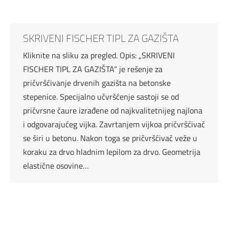
SKRIVENI FISCHER TIPL ZA GAZIŠTA
Kliknite na sliku za pregled. Opis: „SKRIVENI
FISCHER TIPL ZA GAZIŠTA“ je rešenje za
pričvršćivanje drvenih gazišta na betonske
stepenice. Specijalno učvršćenje sastoji se od
pričvrsne čaure izrađene od najkvalitetnijeg najlona
i odgovarajućeg vijka. Zavrtanjem vijkoa pričvršćivač
se širi u betonu. Nakon toga se pričvršćivač veže u
koraku za drvo hladnim lepilom za drvo. Geometrija
elastične osovine…