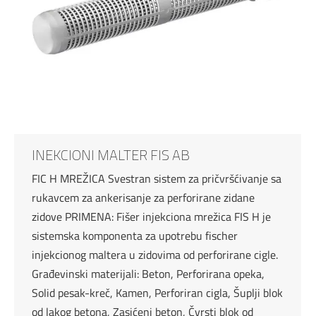
INEKCIONI MALTER FIS AB
FIC H MREŽICA Svestran sistem za pričvršćivanje sa
rukavcem za ankerisanje za perforirane zidane
zidove PRIMENA: Fišer injekciona mrežica FIS H je
sistemska komponenta za upotrebu fischer
injekcionog maltera u zidovima od perforirane cigle.
Građevinski materijali: Beton, Perforirana opeka,
Solid pesak-kreč, Kamen, Perforiran cigla, Šuplji blok
od lakog betona, Zasićeni beton, Čvrsti blok od