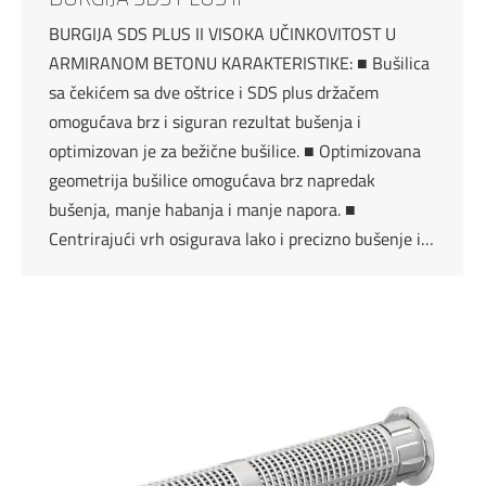
BURGIJA SDS PLUS II VISOKA UČINKOVITOST U
ARMIRANOM BETONU KARAKTERISTIKE: ■ Bušilica
sa čekićem sa dve oštrice i SDS plus držačem
omogućava brz i siguran rezultat bušenja i
optimizovan je za bežične bušilice. ■ Optimizovana
geometrija bušilice omogućava brz napredak
bušenja, manje habanja i manje napora. ■
Centrirajući vrh osigurava lako i precizno bušenje i…