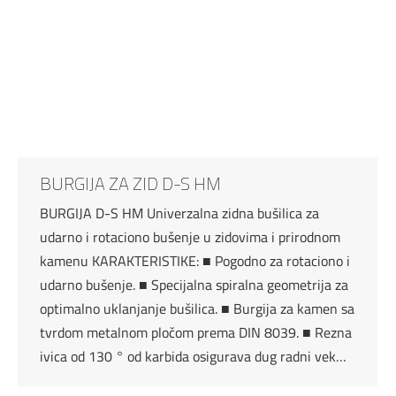
BURGIJA ZA ZID D-S HM
BURGIJA D-S HM Univerzalna zidna bušilica za
udarno i rotaciono bušenje u zidovima i prirodnom
kamenu KARAKTERISTIKE: ■ Pogodno za rotaciono i
udarno bušenje. ■ Specijalna spiralna geometrija za
optimalno uklanjanje bušilica. ■ Burgija za kamen sa
tvrdom metalnom pločom prema DIN 8039. ■ Rezna
ivica od 130 ° od karbida osigurava dug radni vek…