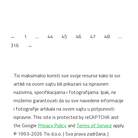
Radna ploča F620 ST87 Čelik Sivi Antracit
4100 x 600 x 38 mm Egger
Debljina: 38mm
←
1
…
44
45
46
47
48
…
316
→
Tis maksimalno koristi sve svoje resurse kako bi svi
artikli na ovom sajtu bili prikazani sa ispravnim
nazivima, specifikacijama i fotografijama. Ipak, ne
možemo garantovati da su sve navedene informacije
i fotografije artikala na ovom sajtu u potpunosti
ispravne. This site is protected by reCAPTCHA and
the Google
Privacy Policy
and
Terms of Service
apply.
© 1993-2026 Tis d.o.o. | Sva prava zadržana. |