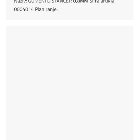
Naziv: GUMENI DISTANCER 0,8MM Šifra artikla:
0004014 Planiranje: