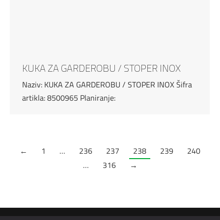
KUKA ZA GARDEROBU / STOPER INOX
Naziv: KUKA ZA GARDEROBU / STOPER INOX Šifra
artikla: 8500965 Planiranje:
←
1
…
236
237
238
239
240
…
316
→
Tis maksimalno koristi sve svoje resurse kako bi svi artikli na ovom sajtu bili