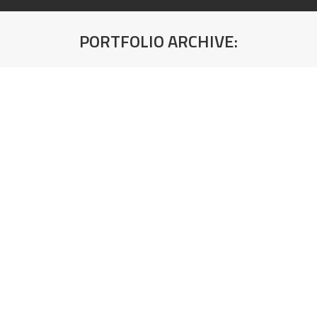
PORTFOLIO ARCHIVE:
You are here:
KANT TRAKA RED WOOD
Šifra artikla: 48775
KANT TRAKA ORAH
Šifra artikla: 48722
KANT TRAKA CRNI HRAST
Šifra artikla: 44623
KANT TRAKA TAMNI HRAST ČVOR