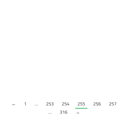
F061 ST89 Karnak Granit Braon
Debljina: 38mm
F148 ST82 Fine Granit Braon
Debljina: 38mm
F094 ST15 Mermer Cipollino Crno-Bakarni
Debljina: 38mm
←
1
…
253
254
255
256
257
…
316
→