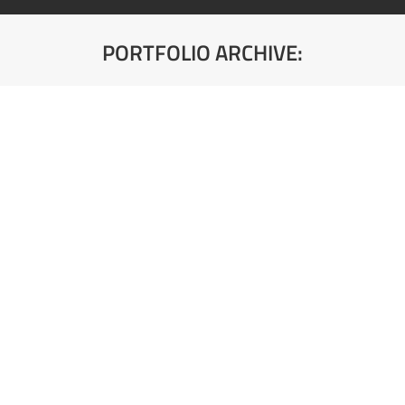
PORTFOLIO ARCHIVE:
You are here:
Radna ploča – Artwood
Šifra artikla: T60
Radna ploča – Venus
Šifra artikla: T5041
Radna ploča – Galaksija Crna
Šifra artikla: S8