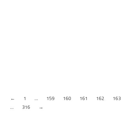
Furnirana MDF ploča-Bukva/Bukva A/B Klasik
3050x1220x23mm-Decospan
Debljina: 23mm
Furnirana MDF ploča-Američki orah A/B Klasik
2800x2070x29mm-Decospan
Debljina: 29mm
Furnirana MDF ploča-Američki orah A/B Klasik
SLIP MATCHED 2800x2070x19mm
Debljina: 19mm
←
1
…
159
160
161
162
163
…
316
→