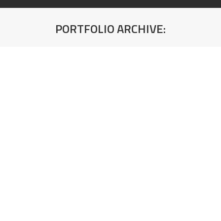
PORTFOLIO ARCHIVE:
You are here:
F206 PG/ST9 Pietra Grigia Crni Sjaj
Debljina: 18mm
Fur. MDF ploča-Hrast/Hrast Friz A/B Komercijalni
Mixmatch 2800x2070x9mm
Debljina: 9mm
Furnirana MDF ploča-Hrast/Hrast A/C
2800x2070x23mm-Decospan
Debljina: 23mm