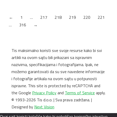
SAMOL. #50 (8KOM) 1.5MM 0009114…
←
1
…
217
218
219
220
221
…
316
→
Tis maksimalno koristi sve svoje resurse kako bi svi
artikli na ovom sajtu bili prikazani sa ispravnim
nazivima, specifikacijama i fotografijama. Ipak, ne
možemo garantovati da su sve navedene informacije
i fotografije artikala na ovom sajtu u potpunosti
ispravne. This site is protected by reCAPTCHA and
the Google
Privacy Policy
and
Terms of Service
apply.
© 1993-2026 Tis d.o.o. | Sva prava zadržana. |
Designed by
Next Vision
Ovaj sajt koristi kolačiće kako bi poboljšao korisničko iskustvo.