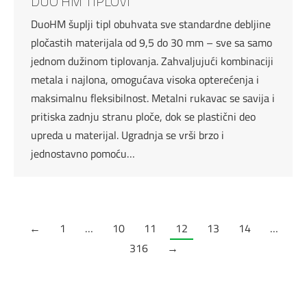
DUO HM TIPLOVI
DuoHM šuplji tipl obuhvata sve standardne debljine
pločastih materijala od 9,5 do 30 mm – sve sa samo
jednom dužinom tiplovanja. Zahvaljujući kombinaciji
metala i najlona, omogućava visoka opterećenja i
maksimalnu fleksibilnost. Metalni rukavac se savija i
pritiska zadnju stranu ploče, dok se plastični deo
upreda u materijal. Ugradnja se vrši brzo i
jednostavno pomoću…
←
1
…
10
11
12
13
14
…
316
→