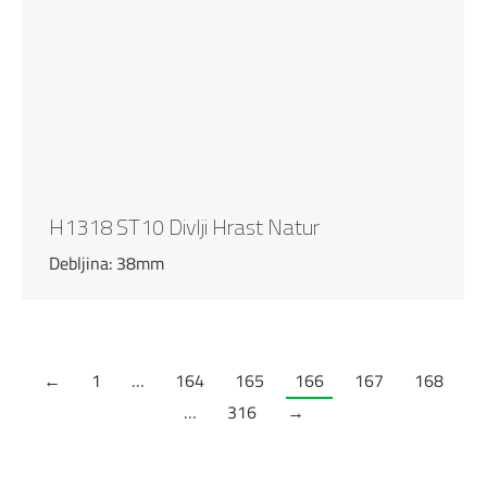
H1318 ST10 Divlji Hrast Natur
Debljina: 38mm
←
1
…
164
165
166
167
168
…
316
→