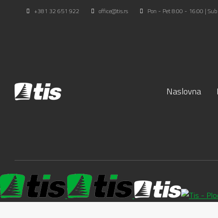
+381 32 651 922
office@tis.rs
Pon - Pet 8:00 - 16:00 | Sub
Naslovna