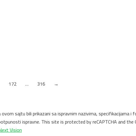
172
…
316
→
na ovom sajtu bili prikazani sa ispravnim nazivima, specifikacijama
u potpunosti ispravne. This site is protected by reCAPTCHA and the
Next Vision