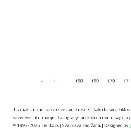
8431 SN Nagano Hrast
Debljina: 18mm
←
1
…
168
169
170
171
Tis maksimalno koristi sve svoje resurse kako bi svi artikli 
navedene informacije i fotografije artikala na ovom sajtu 
© 1993-2026 Tis d.o.o. | Sva prava zadržana. | Designed by