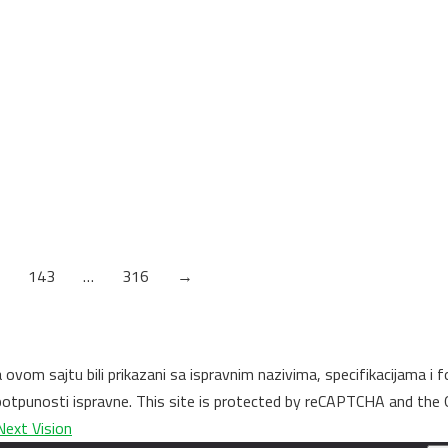
al
)
0
ora
143
…
316
→
na ovom sajtu bili prikazani sa ispravnim nazivima, specifikacijama
u potpunosti ispravne. This site is protected by reCAPTCHA and the
Next Vision