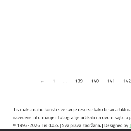
Unutrašnji Ugao za lajsne podova Natur
Hrast(L133, L266, L289, L368,L385,L411
Kliknite na sliku za pregled proizvoda u celom
formatu. Brend Egger Status proizvoda Dužina 
Širina 0 Debljina 0 Boja podloge Dekor Naziv dek
Primena Uređenje enterijera Šifra proizvoda:
UGAOUHN
←
1
…
139
140
141
142
Tis maksimalno koristi sve svoje resurse kako bi svi artikli 
navedene informacije i fotografije artikala na ovom sajtu 
© 1993-2026 Tis d.o.o. | Sva prava zadržana. | Designed by