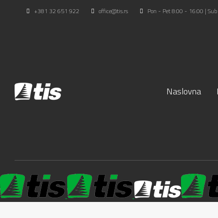
+381 32 651 922
office@tis.rs
Pon - Pet 8:00 - 16:00 | Sub
Naslovna