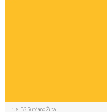
134 BS Sunčano Žuta