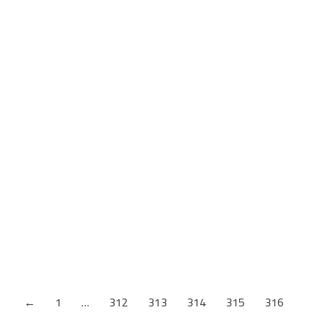
K001 PW Hrast Craft Beli
Debljina: 18mm
←
1
…
312
313
314
315
316