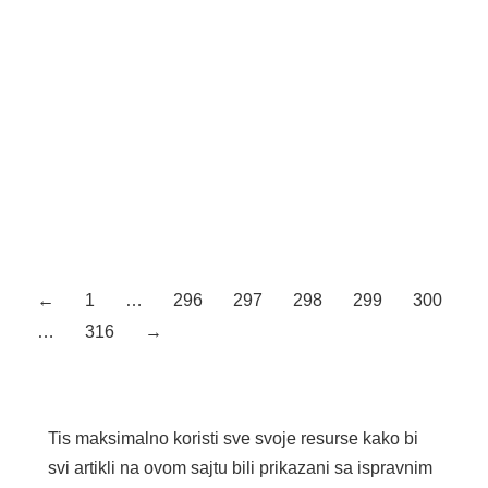
Šifra artikla: 9142 MDFPL18
Polylac sjaj
Šifra artikla: 9141 MDFPL18
Inox sjaj
Šifra artikla: 6170
←
1
…
296
297
298
299
300
…
316
→
Tis maksimalno koristi sve svoje resurse kako bi
svi artikli na ovom sajtu bili prikazani sa ispravnim