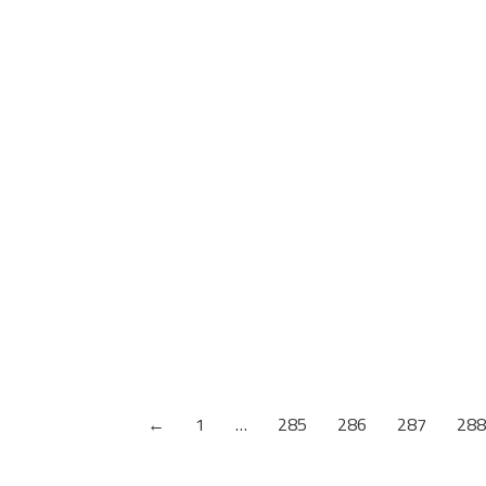
KANT TRAKA BAVARSKA BUKVA
Šifra artikla: 21381
←
1
…
285
286
287
288