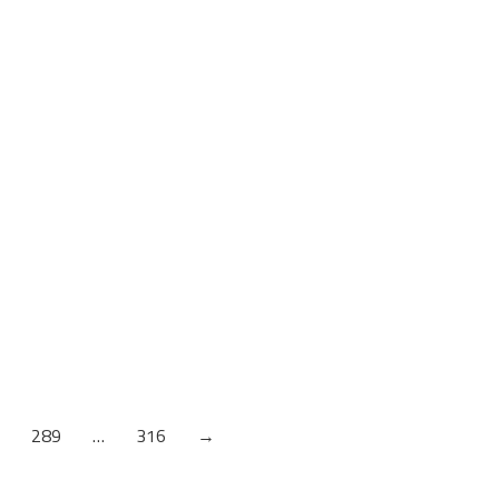
KANT TRAKA TREŠNJA U CVETANJU
Šifra artikla: 22344
KANT TRAKA NATURAL NUOVO
BUKVA
Šifra artikla: 21085
289
…
316
→