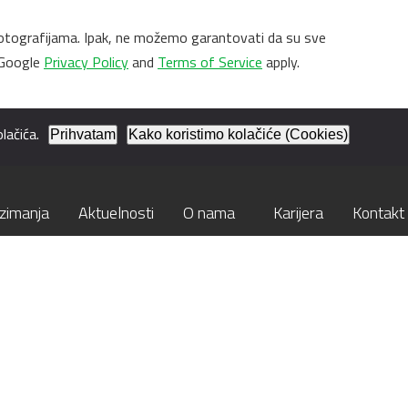
 i fotografijama. Ipak, ne možemo garantovati da su sve
 Google
Privacy Policy
and
Terms of Service
apply.
lačića.
Prihvatam
Kako koristimo kolačiće (Cookies)
zimanja
Aktuelnosti
O nama
Karijera
Kontakt