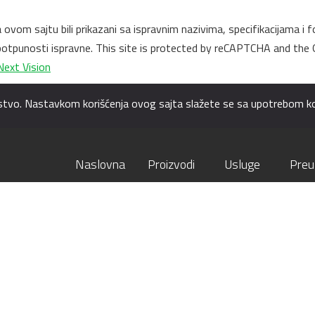
na ovom sajtu bili prikazani sa ispravnim nazivima, specifikacijama
u potpunosti ispravne. This site is protected by reCAPTCHA and the
Next Vision
skustvo. Nastavkom korišćenja ovog sajta slažete se sa upotrebom ko
Naslovna
Proizvodi
Usluge
Preu