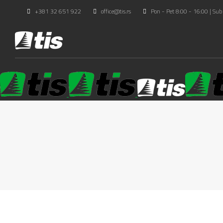
+381 32 651 922
office@tis.rs
Pon - Pet 8:00 - 16:00 | Sub