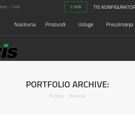
TIS KONFIGURATO
 8:00 - 13:00
B2B
Naslovna
Proizvodi
Usluge
Preuzimanja
PORTFOLIO ARCHIVE:
You are here:
Početna
Proizvodi