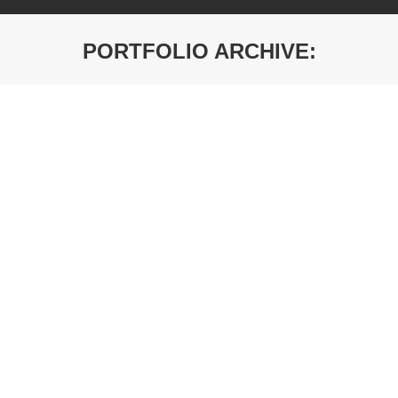
PORTFOLIO ARCHIVE:
You are here:
740 PE Svetli Hrast
Debljina: 3mm
729 PE Orah
Debljina: 3mm
381 PE Bavaria Bukva
Debljina: 3mm
3025 PE Sonoma Hrast Svetli