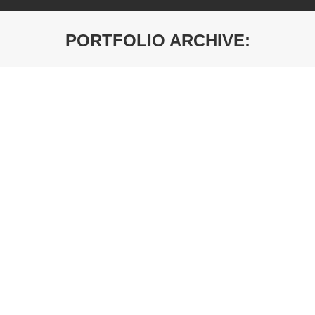
PORTFOLIO ARCHIVE:
You are here:
LISMORE 52X52 / 6mm
Planiranje: Informacije za poručivanje Naziv
Obrada Šifra LISMORE 52X52 Crna 7025114
LISMORE 52X52 Nikl Mat 7025124
PRIHVATNIK ZA MEDIUM BRAVE TIP
Z2 SA KUĆIŠTEM
Planiranje: Informacije za poručivanje Naziv
Obrada Šifra PRIH. ZA MEDIUM BRAVU TIP Z2