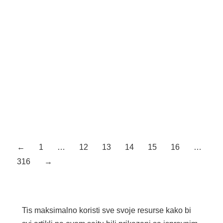
DC prirodno bela 5225167 8 W/m 4000 K 2,9
Crna 6 Led Pyxis 24V DC toplo bela 5225362 8
W/m 2700 K 2,9 Siva…
MEHANIČKI PREKIDAČ ZA VRATA
Planiranje: Informacije za poručivanje Naziv Šifra
Boja Pakovanje MEHANIČKI PREKIDAČ ZA
VRATA 9642415 Beli 10 MEHANIČKI PREKIDAČ
ZA VRATA 9642417 Crni 10
←
1
…
12
13
14
15
16
…
316
→
Tis maksimalno koristi sve svoje resurse kako bi