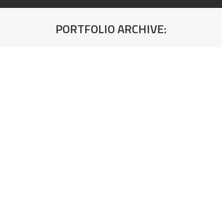
PORTFOLIO ARCHIVE:
You are here:
KANT TRAKA TARTUF ARTISAN BUKVA
Šifra artikla: 21014
KANT TRAKA PESAK ARTISAN BUKVA
Šifra artikla: 21013
KANT TRAKA BISER ARTISAN BUKVA
Šifra artikla: 21012