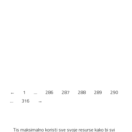
KANT TRAKA GRAFIT CRNA
Šifra artikla: 17961
KANT TRAKA TAMNO SIVA
Šifra artikla: 17860
KANT TRAKA LAVA
Šifra artikla: 17741
←
1
…
286
287
288
289
290
…
316
→
Tis maksimalno koristi sve svoje resurse kako bi svi