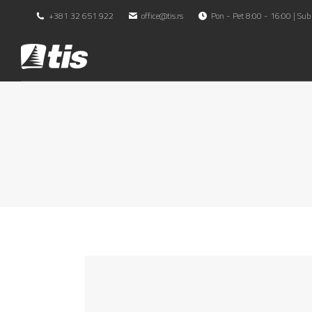
+381 32 651 922
office@tis.rs
Pon - Pet 8:00 - 16:00 | Sub