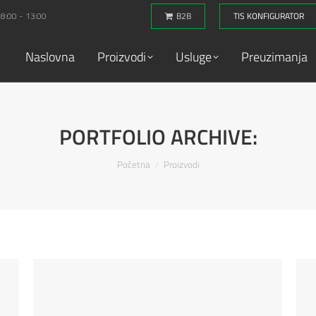
 8:00 - 13:00
B2B
TIS KONFIGURATOR
Naslovna
Proizvodi
Usluge
Preuzimanja
PORTFOLIO ARCHIVE:
You are here:
Početna
Proizvodi