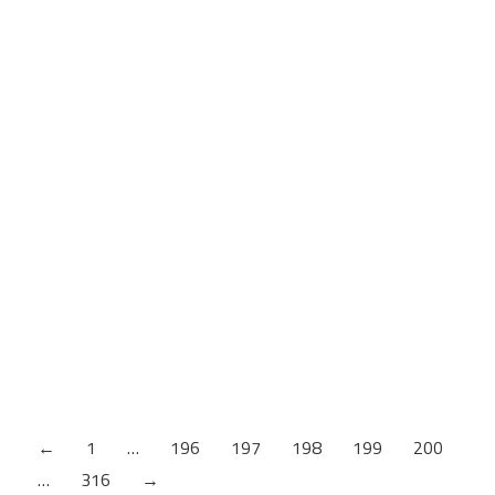
BISCO P14 / P10
Kliknite na sliku za pregled. Planiranje: Planiranje:
Prednosti i osobine: Idealan dodatak Clamex P i
Tenso P – uklapa se u žljebove P-Sistema, bez
potrebe za drugim alatom Bisco P-14 je idealan za
suvo sklapanje pre lepljenja sa konektorom Tenso P-
14 Za poravnavanje spoja P-Sistema – funkcija
poravnanja bez lepka Površinska struktura
omogućava upotrebu kao…
←
1
…
196
197
198
199
200
…
316
→