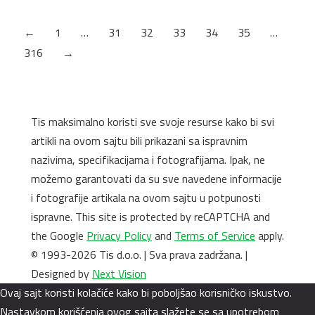
M90 900 740 Titanijum 7137852
←
1
…
31
32
33
34
35
…
316
→
Tis maksimalno koristi sve svoje resurse kako bi svi
artikli na ovom sajtu bili prikazani sa ispravnim
nazivima, specifikacijama i fotografijama. Ipak, ne
možemo garantovati da su sve navedene informacije
i fotografije artikala na ovom sajtu u potpunosti
ispravne. This site is protected by reCAPTCHA and
the Google
Privacy Policy
and
Terms of Service
apply.
© 1993-2026 Tis d.o.o. | Sva prava zadržana. |
Designed by
Next Vision
Ovaj sajt koristi kolačiće kako bi poboljšao korisničko iskustvo.
Nastavkom korišćenja ovog sajta slažete se sa upotrebom