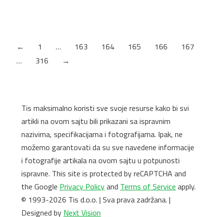
H3730 ST10 Natur Hickory
Debljina: 38mm
←
1
…
163
164
165
166
167
…
316
→
Tis maksimalno koristi sve svoje resurse kako bi svi
artikli na ovom sajtu bili prikazani sa ispravnim
nazivima, specifikacijama i fotografijama. Ipak, ne
možemo garantovati da su sve navedene informacije
i fotografije artikala na ovom sajtu u potpunosti
ispravne. This site is protected by reCAPTCHA and
the Google
Privacy Policy
and
Terms of Service
apply.
© 1993-2026 Tis d.o.o. | Sva prava zadržana. |
Designed by
Next Vision