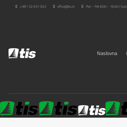
+381 32 651 922
office@tis.rs
Pon - Pet 8:00 - 16:00 | Sub
Naslovna