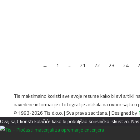
←
1
…
21
22
23
24
Tis maksimalno koristi sve svoje resurse kako bi svi artikli 
navedene informacije i fotografije artikala na ovom sajtu 
© 1993-2026 Tis d.o.o. | Sva prava zadržana. | Designed by
Ovaj sajt koristi kolačiće kako bi poboljšao korisničko iskustvo. N