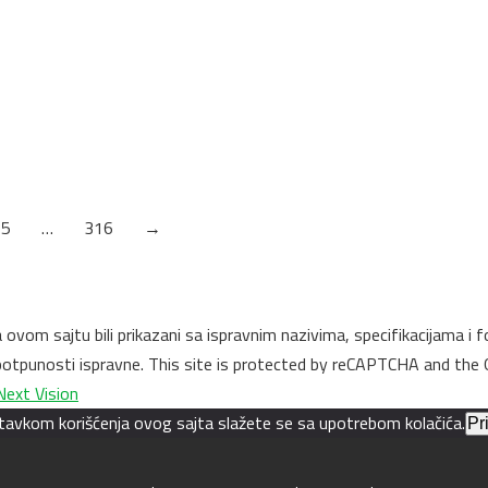
Compact ploča 616 SEI Sabec Orah (Crno
jezgro) 4200 x 1300 x 10 mm Abet
Debljina: 10mm
25
…
316
→
na ovom sajtu bili prikazani sa ispravnim nazivima, specifikacijama
u potpunosti ispravne. This site is protected by reCAPTCHA and the
Next Vision
astavkom korišćenja ovog sajta slažete se sa upotrebom kolačića.
Pr