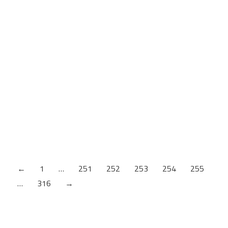
AKRIL VISOKI SJAJ SNEŽNO BELA
Šifra artikla: 8685 AG/BS
←
1
…
251
252
253
254
255
…
316
→