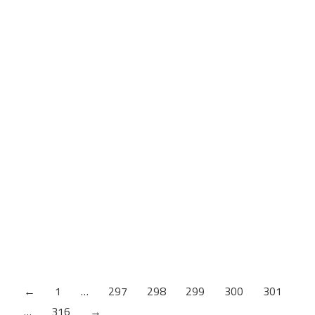
Akril visoki sjaj bež
Šifra artikla: 514 ASQ
←
1
…
297
298
299
300
301
…
316
→